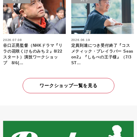
2026.07.08
2026.06.19
谷口正晃監督（NHKドラマ『リ
定員到達につき受付終了『コス
ラの花咲くけものみち２』8/22
メティック・プレイラバー Seas
スタート）演技ワークショッ
on2』『しもべの王子様』（7/3
プ 8/6(…
ST…
ワークショップ一覧を見る