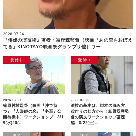
2026.07.24
『俳優の演技術』著者・冨樫森監督（映画『あの空をおぼえ
てる』KINOTAYO映画祭グランプリ他）ワー…
受付中
受付中
2026.07.21
2026.07.15
篠原哲雄監督（映画『沖で待
演技の基本は、脚本の読み方、
つ』『人形師の恋』『冬至』公
役作りの仕方から！細野辰興監
開待機中）ワークショップ 8/1
督の演技ワークショップ基礎
9(水)20(…
編 8/22(土)…
終了
終了