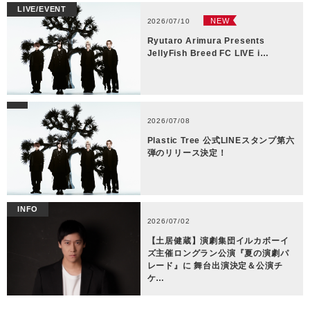
LIVE/EVENT
NEW
2026/07/10
Ryutaro Arimura Presents
JellyFish Breed FC LIVE i…
2026/07/08
Plastic Tree 公式LINEスタンプ第六
弾のリリース決定！
INFO
2026/07/02
【土居健蔵】演劇集団イルカボーイ
ズ主催ロングラン公演『夏の演劇パ
レード』に 舞台出演決定＆公演チ
ケ…