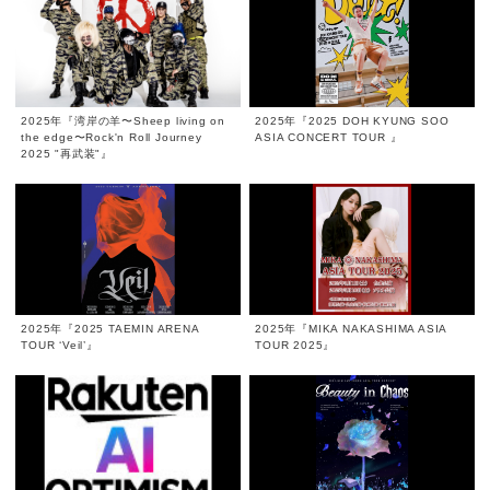
2025年『湾岸の羊〜Sheep living on
2025年『2025 DOH KYUNG SOO
the edge〜Rock'n Roll Journey
ASIA CONCERT TOUR
』
2025 "再武装"』
2025年『2025 TAEMIN ARENA
2025年『MIKA NAKASHIMA ASIA
TOUR ‘Veil’』
TOUR 2025』