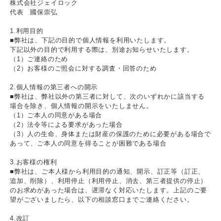
株式会社ジェイロック
代表 國保崇弘
1.利用目的
■弊社は、下記の目的で個人情報を利用いたします。
下記以外の目的で利用する際は、別途お知らせいたします。
（1）ご連絡のため
（2）お客様のご照会に対する調査・回答のため
2.個人情報の第三者への開示
■弊社は、弊社以外の第三者に対して、次のいずれかに該当する
場合を除き、個人情報の開示をいたしません。
（1）ご本人の同意がある場合
（2）法令等による要求があった場合
（3）人の生命、身体または財産の保護のために必要がある場合で
あって、ご本人の同意を得ることが困難である場合
3.お客様の権利
■弊社は、ご本人様から利用目的の通知、開示、訂正等（訂正、
追加、削除）、利用停止（利用停止、消去、第三者提供の停止）
のお求めがあった場合は、遅滞なく対応いたします。上記のご要
望がございましたら、以下の相談窓口までご連絡ください。
4.改訂