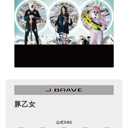
豚乙女
公式SNS