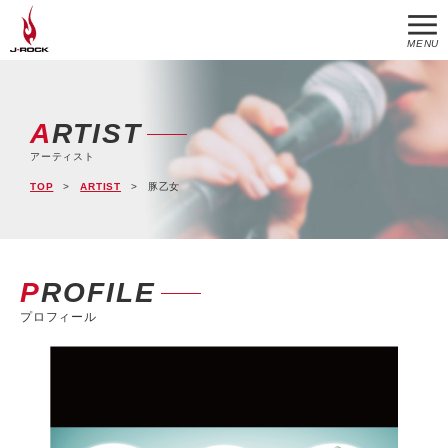
MENU
ARTIST
アーティスト
TOP
ARTIST
豚乙女
PROFILE
プロフィール