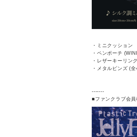
・ミニクッション 2
・ペンポーチ (WINE
・レザーキーリング (
・メタルピンズ (全
-------
■ファンクラブ会員