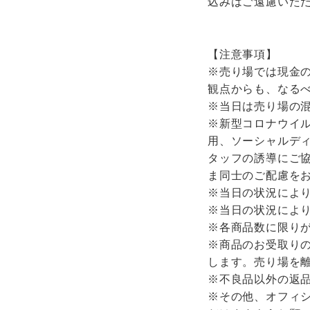
込みはご遠慮いた
【注意事項】
※売り場では現金の
観点からも、なる
※当日は売り場の
※新型コロナウイ
用、ソーシャルデ
タッフの誘導にご
ま同士のご配慮を
※当日の状況によ
※当日の状況によ
※各商品数に限り
※商品のお受取り
します。売り場を
※不良品以外の返
※その他、オフィ