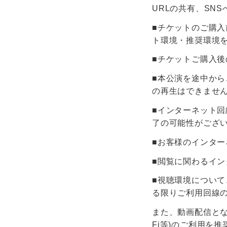
URLの共有、SN
■チケットのご購
ト環境・推奨環境
■チケットご購入
■本公演を途中か
の再生はできませ
■インターネット
了の可能性がござ
■お客様のインタ
■閲覧に関わるイ
■視聴環境につい
る限りご利用回線
また、動画配信とな
Fi等)のご利用を