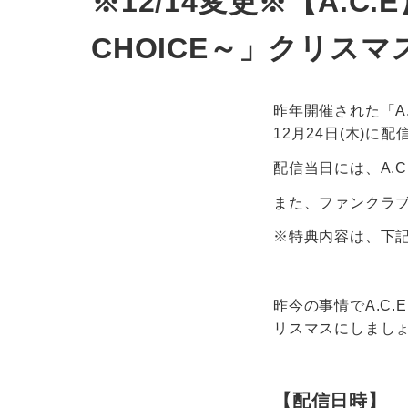
※12/14変更※【A.C.E】「
CHOICE～」クリス
昨年開催された「A.C.
12月24日(木)に
配信当日には、A.
また、ファンクラ
※特典内容は、下
昨今の事情でA.C
リスマスにしましょ
【配信日時】