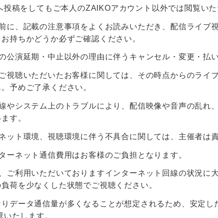
Sへ投稿をしてもご本人のZAIKOアカウント以外では閲覧い
入前に、記載の注意事項をよくお読みいただき、配信ライブ
をお持ちかどうか必ずご確認ください。
後の公演延期・中止以外の理由に伴うキャンセル・変更・払
らご視聴いただいたお客様に関しては、その時点からのライ
ん。予めご了承ください。
回線やシステム上のトラブルにより、配信映像や音声の乱れ
います。
ーネット環境、視聴環境に伴う不具合に関しては、主催者は
ンターネット通信費用はお客様のご負担となります。
て、ご利用いただいておりますインターネット回線の状況に
の負荷を少なくした状態でご視聴ください。
りデータ通信量が多くなることが想定されるため、安定したイ
推奨いたします。