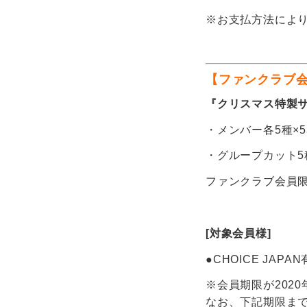
※お支払方法によ
【ファンクラブ
『クリスマス特製
・メンバー各5種×
・グループカット5
ファンクラブ会員
[対象会員様]
●CHOICE JAP
※会員期限が202
なお、下記期限ま