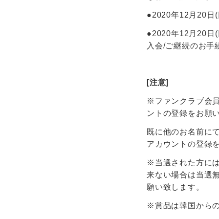
●2020年12月2
●2020年12月2
入会/ご継続のお手
[注意]
※ファンクラブ会
ントの登録をお願
既に他のお名前に
アカウントの登録
※当選された方に
来ない場合は当選
願い致します。
※賞品は韓国から