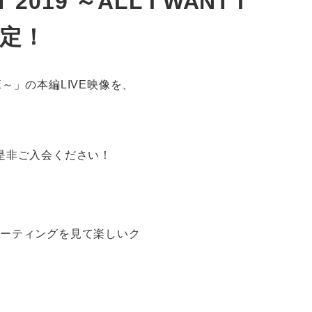
2019 ～ALL I WANT IS
決定！
OICE～」の本編LIVE映像を、
是非ご入会ください！
ンミーティングを見て楽しいク