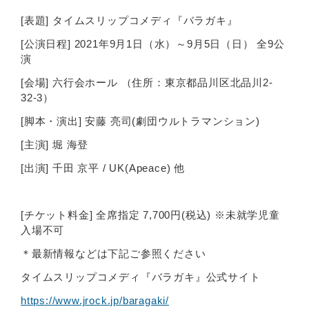
[表題] タイムスリップコメディ『バラガキ』
[公演日程] 2021年9月1日（水）～9月5日（日） 全9公
演
[会場] 六行会ホール （住所：東京都品川区北品川2-
32-3）
[脚本・演出] 安藤 亮司(劇団ウルトラマンション)
[主演] 堀 海登
[出演] 千田 京平 / UK(Apeace) 他
[チケット料金] 全席指定 7,700円(税込) ※未就学児童
入場不可
＊最新情報などは下記ご参照ください
タイムスリップコメディ『バラガキ』公式サイト
https://www.jrock.jp/baragaki/