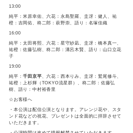
13:00
純平：⽶原幸佑、六花：永島聖羅、圭冴：健⼈、祐
橙：吉岡佑、柊⼆郎：萩野崇、語り：名塚佳織
16:00
純平：太⽥将熙、六花：星守紗凪、圭冴：橋本真⼀、
祐橙：佐藤弘樹、柊⼆郎：溝呂⽊賢、語り：⼭⼝⽴花
⼦
19:00
純平：
千⽥京平
、六花：⻄本りみ、圭冴：鷲尾修⽃、
祐橙：上杉輝（TOKYO流星群）、柊⼆郎：佐藤弘
樹、語り：中村裕⾹⾥
☆お客様へ
・本公演は配信公演となります。アレンジ花や、スタ
ンド花などの祝花、プレゼントは全⾯的に拝辞させて
いただきます。
・公演時間は改めて情報解禁させていただきます。