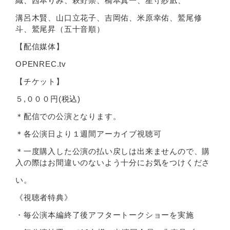
織、⻄本りみ、萩野崇、橋本真⼀、星守紗凪、
溝呂⽊賢、⼭⼝⽴花⼦、吉岡佑、⽶原幸佑、鷲尾修
⽃、鷲尾昇（五⼗⾳順）
【配信媒体】
OPENREC.tv
【チケット】
５,０００円(税込)
＊配信での公演となります。
＊各公演⽇より１週間アーカイブ視聴可
＊⼀度購⼊した公演の払い戻しは出来ませんので、購
⼊の際はお間違いのないよう⼗分にお気をつけくださ
い。
《視聴者特典》
・毎公演本編終了後アフタートークショーを実施