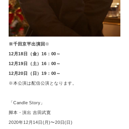
※千田京平出演回
※
12
月18日（金）16：00～
12
月19日（土）16：00～
12
月20日（日）19：00～
※本公演は配信公演となります。
「Candle Story」
脚本・演出 吉⽥武寛
2020年12⽉14⽇(⽉)〜20⽇(⽇)