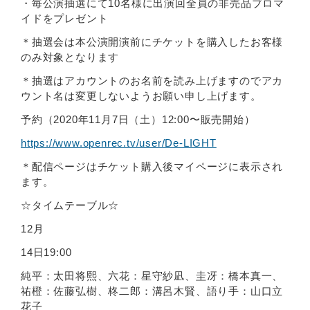
・毎公演抽選にて10名様に出演回全員の⾮売品ブロマ
イドをプレゼント
＊抽選会は本公演開演前にチケットを購⼊したお客様
のみ対象となります
＊抽選はアカウントのお名前を読み上げますのでアカ
ウント名は変更しないようお願い申し上げます。
予約（2020年11⽉7⽇（⼟）12:00〜販売開始）
https://www.openrec.tv/user/De-LIGHT
＊配信ページはチケット購⼊後マイページに表⽰され
ます。
☆タイムテーブル☆
12⽉
14⽇19:00
純平：太⽥将熙、六花：星守紗凪、圭冴：橋本真⼀、
祐橙：佐藤弘樹、柊⼆郎：溝呂⽊賢、語り⼿：⼭⼝⽴
花⼦