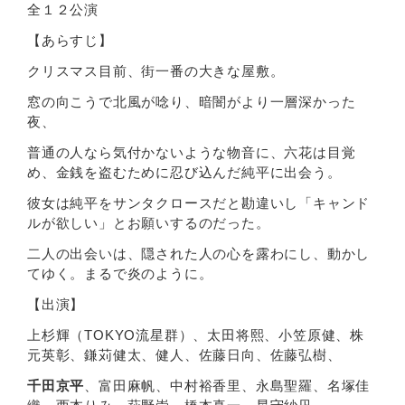
全１２公演
【あらすじ】
クリスマス⽬前、街⼀番の⼤きな屋敷。
窓の向こうで北⾵が唸り、暗闇がより⼀層深かった
夜、
普通の⼈なら気付かないような物⾳に、六花は⽬覚
め、⾦銭を盗むために忍び込んだ純平に出会う。
彼⼥は純平をサンタクロースだと勘違いし「キャンド
ルが欲しい」とお願いするのだった。
⼆⼈の出会いは、隠された⼈の⼼を露わにし、動かし
てゆく。まるで炎のように。
【出演】
上杉輝（TOKYO流星群）、太⽥将熙、⼩笠原健、株
元英彰、鎌苅健太、健⼈、佐藤⽇向、佐藤弘樹、
千⽥京平
、富⽥⿇帆、中村裕⾹⾥、永島聖羅、名塚佳