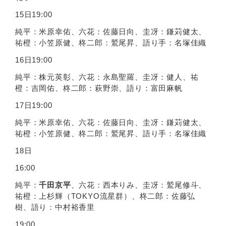
15⽇19:00
純平：⽶原幸佑、六花：佐藤⽇向、圭冴：鎌苅健太、
祐橙：⼩笠原健、柊⼆郎：鷲尾昇、語り⼿：名塚佳織
16⽇19:00
純平：株元英彰、六花：永島聖羅、圭冴：健⼈、祐
橙：吉岡佑、柊⼆郎：萩野崇、語り：富⽥⿇帆
17⽇19:00
純平：⽶原幸佑、六花：佐藤⽇向、圭冴：鎌苅健太、
祐橙：⼩笠原健、柊⼆郎：鷲尾昇、語り⼿：名塚佳織
18⽇
16:00
純平：
千⽥京平
、六花：⻄本りみ、圭冴：鷲尾修⽃、
祐橙：上杉輝（TOKYO流星群）、柊⼆郎：佐藤弘
樹、語り：中村裕⾹⾥
19:00