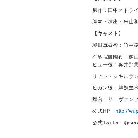
原作：田中ストラ
脚本・演出：米山
【キャスト】
城田真昼役：竹中
有栖院御園役：輝
ヒュー役：奥井那我
リヒト・ジキルラン
ヒガン役：鵜飼主
舞台「サーヴァンプ
公式HP
http://w
公式Twitter @ser