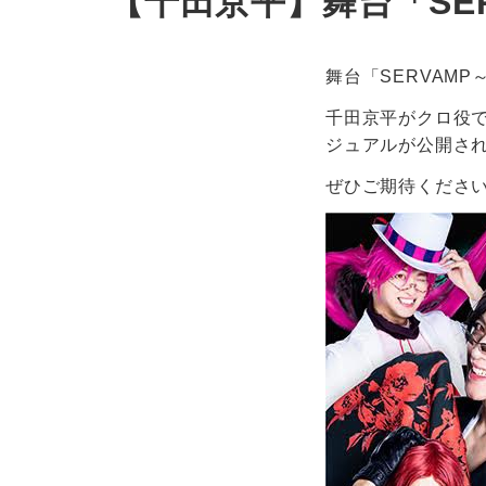
【千田京平】舞台「SE
舞台「SERVAM
千田京平がクロ役で
ジュアルが公開さ
ぜひご期待くださ