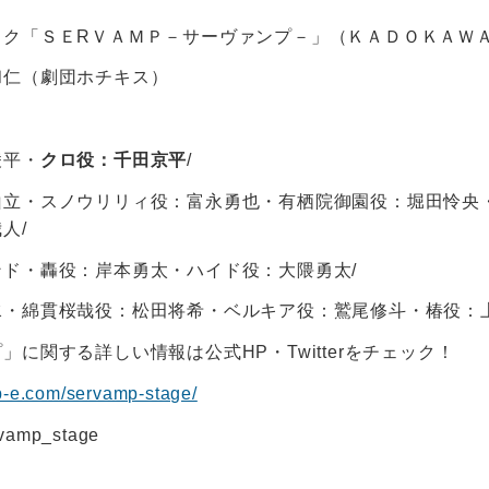
イク「ＳＥRＶＡＭＰ－サーヴァンプ－」（ＫＡＤＯＫＡＷ
和仁（劇団ホチキス）
凌平・
クロ役：千田京平
/
山立・スノウリリィ役：富永勇也・有栖院御園役：堀田怜央
人/
ド・轟役：岸本勇太・ハイド役：大隈勇太/
水・綿貫桜哉役：松田将希・ベルキア役：鷲尾修斗・椿役：
」に関する詳しい情報は公式HP・Twitterをチェック！
up-e.com/servamp-stage/
vamp_stage