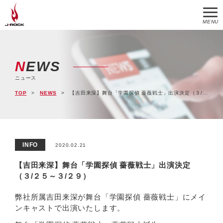
MENU
NEWS
ニュース
TOP
NEWS
【吉田来深】舞台「学園探偵 薔薇戦士」出演決定（３/２５～３/２９）
INFO
2020.02.21
【吉田来深】舞台「学園探偵 薔薇戦士」出演決定
（３/２５～３/２９）
弊社所属吉田来深が舞台「学園探偵 薔薇戦士」にメイ
ンキャストで出演いたします。