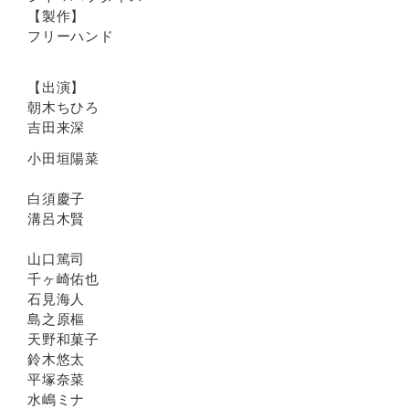
【製作】
フリーハンド
【出演】
朝木ちひろ
吉田来深
小田垣陽菜
白須慶子
溝呂木賢
山口篤司
千ヶ崎佑也
石見海人
島之原樞
天野和菓子
鈴木悠太
平塚奈菜
水嶋ミナ