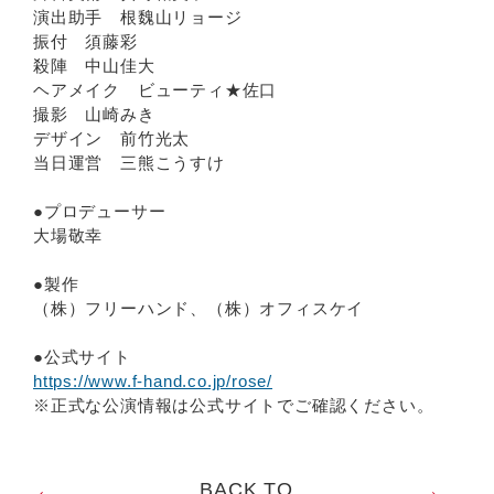
演出助手 根魏山リョージ
振付 須藤彩
殺陣 中山佳大
ヘアメイク ビューティ★佐口
撮影 山崎みき
デザイン 前竹光太
当日運営 三熊こうすけ
●プロデューサー
大場敬幸
●製作
（株）フリーハンド、（株）オフィスケイ
●公式サイト
https://www.f-hand.co.jp/rose/
※正式な公演情報は公式サイトでご確認ください。
BACK TO