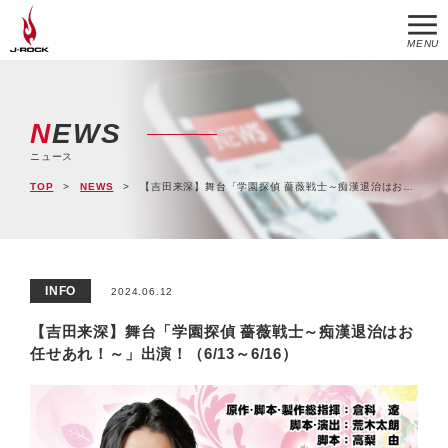
MENU
NEWS
ニュース
TOP
NEWS
【吉田来深】舞台「学園探偵 薔薇戦士～痴漢退治はお任せあれ！～」出演！（6/13～6/16）
INFO
2024.06.12
【吉田来深】舞台「学園探偵 薔薇戦士～痴漢退治はお
任せあれ！～」出演！（6/13～6/16）