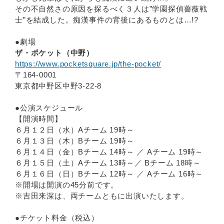
その不自然さの原因を探るべく３人は”学園探偵薔薇戦
士”を結成した。痴漢事件の背後にあるものとは…!?
●劇場
ザ・ポケット（中野）
https://www.pocketsquare.jp/the-pocket/
〒164-0001
東京都中野区中野3-22-8
●公演スケジュール
【開演時間】
６月１２日（水）Aチーム 19時～
６月１３日（木）Bチーム 19時～
６月１４日（金）Bチーム 14時～ ／ Aチーム 19時～
６月１５日（土）Aチーム 13時～／ Bチーム 18時～
６月１６日（日）Bチーム 12時～ ／ Aチーム 16時～
※開場は開演の45分前です。
※吉田来深は、両チームともに出演いたします。
●チケット料金（税込）