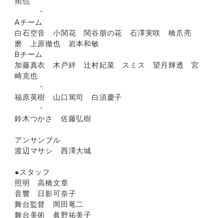
拓也
・
Aチーム
白石空音 小関花 関谷朋の花 石澤実咲 橋爪亮
磨 上原徹也 岩本和敏
Bチーム
加藤真衣 木戸絆 辻村妃菜 スミス 望月輝透 宮
崎克也
・
福原英樹 山口篤司 白須慶子
・
鈴木つかさ 佐藤弘樹
アンサンブル
渡辺マサシ 西澤大城
●スタッフ
照明 高橋文章
音響 日影可奈子
舞台監督 岡田竜二
舞台美術 眞野祐美子