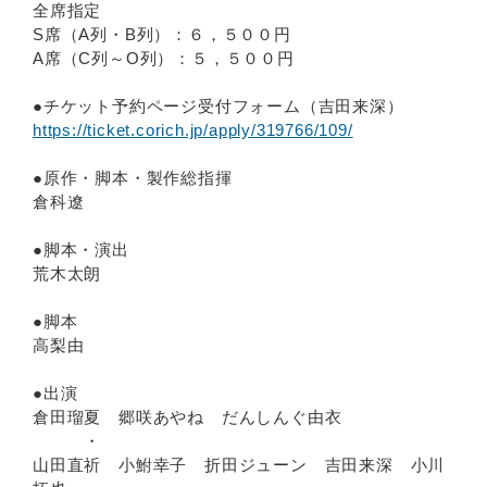
全席指定
S席（A列・B列）：６，５００円
A席（C列～O列）：５，５００円
●チケット予約ページ受付フォーム（吉田来深）
https://ticket.corich.jp/apply/319766/109/
●原作・脚本・製作総指揮
倉科遼
●脚本・演出
荒木太朗
●脚本
高梨由
●出演
倉田瑠夏 郷咲あやね だんしんぐ由衣
・
山田直祈 小鮒幸子 折田ジューン 吉田来深 小川