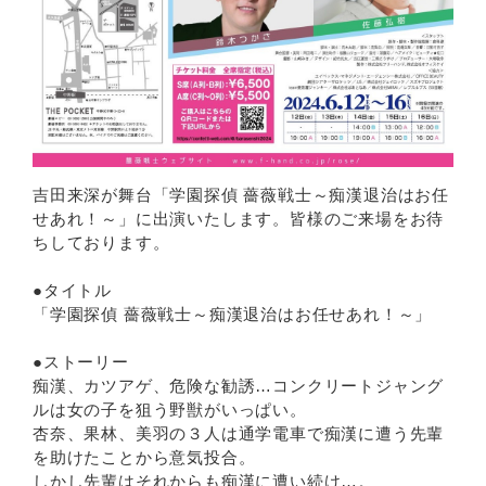
吉田来深が舞台「学園探偵 薔薇戦士～痴漢退治はお任
せあれ！～」に出演いたします。皆様のご来場をお待
ちしております。
●タイトル
「学園探偵 薔薇戦士～痴漢退治はお任せあれ！～」
●ストーリー
痴漢、カツアゲ、危険な勧誘…コンクリートジャング
ルは女の子を狙う野獣がいっぱい。
杏奈、果林、美羽の３人は通学電車で痴漢に遭う先輩
を助けたことから意気投合。
しかし先輩はそれからも痴漢に遭い続け…。