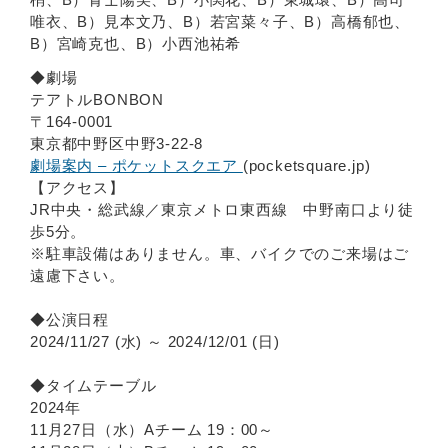
唯衣、B）見本文乃、B）若宮菜々子、B）高橋郁也、
B）宮崎克也、B）小西池祐希
◆劇場
テアトルBONBON
〒164-0001
東京都中野区中野3-22-8
劇場案内 – ポケットスクエア
(pocketsquare.jp)
【アクセス】
JR中央・総武線／東京メトロ東西線 中野南口より徒
歩5分。
※駐車設備はありません。車、バイクでのご来場はご
遠慮下さい。
◆公演日程
2024/11/27 (水) ～ 2024/12/01 (日)
◆タイムテーブル
2024年
11月27日（水）Aチーム 19：00～