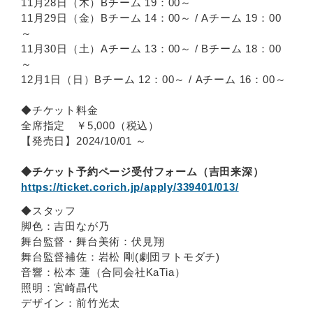
11月28日（木）Bチーム 19：00～
11月29日（金）Bチーム 14：00～ / Aチーム 19：00
～
11月30日（土）Aチーム 13：00～ / Bチーム 18：00
～
12月1日（日）Bチーム 12：00～ / Aチーム 16：00～
◆チケット料金
全席指定 ￥5,000（税込）
【発売日】2024/10/01 ～
◆チケット予約ページ受付フォーム（吉田来深）
https://ticket.corich.jp/apply/339401/013/
◆スタッフ
脚色：吉田なが乃
舞台監督・舞台美術：伏見翔
舞台監督補佐：岩松 剛(劇団ヲトモダチ)
音響：松本 蓮（合同会社KaTia）
照明：宮崎晶代
デザイン：前竹光太