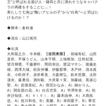
王”と呼ばれる遊び人・鎌田と共に潰れそうなキャバク
ラの再建をすることに…！
果たして七海は“醜いアヒルの子”から“白鳥”へと羽ばた
けるのか！？
◆脚本：倉科遼
◆演出：山口篤司
◆出演
大和龍之介、今井瞳、【
吉田来深】
、前城有紀、山田
直祈、平塚うどん、山本千晴、上地唯加、辻村妃菜、
望月輝透、千藤夢叶、岡田幸治、渡辺マサシ、後藤史
雄、西澤大城、松良仲彌、伊藤梨華、木戸絆、清水真
衣、小邑祥子、赤井希美、大森將弘、鈴木世覇、太田
凜央、森勇信、酒向駿、大井菜々実、加藤紬、黒坂心
聖、A）岩堀美紀、A）雨宮かなみ、A）納かりん、
A）関谷朋の花、A）白石空音、A）半澤怜奈、A）松
井沙知佳、A）ＶｉＶｉ、A）藤本由伸、A）大島拓
也、A）前川和也、B）美蘭、B）幸田愛子、B）華宮
梢、B）青士陽美、B）小関花、B）東城環、B）高司