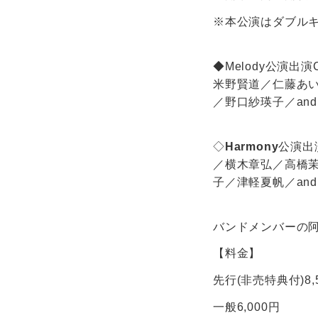
※本公演はダブル
◆Melody公演出
米野賢道／仁藤あい
／野口紗瑛子／and 
◇
Harmony
公演出
／横木章弘／高橋
子／津軽夏帆／and 
バンドメンバーの阿部
【料金】
先行(非売特典付)8,
一般6,000円