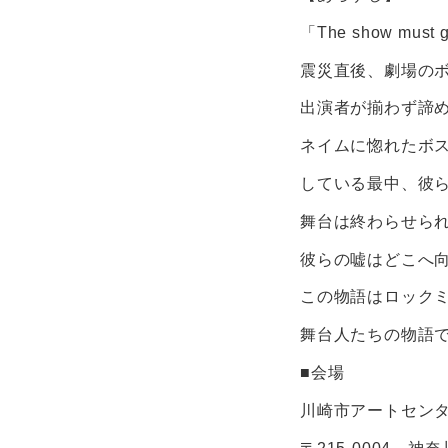
「The show m
震災直後、劇場の
出演者が揃わず諦
ネイムに惚れたボ
している最中、彼
舞台は終わらせら
彼らの嘘はどこへ
この物語はロック
舞台人たちの物語
■会場
川崎市アートセンタ