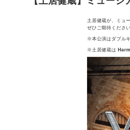
【土居健蔵】ミュージカル『
土居健蔵が、ミュー
ぜひご期待くださ
※本公演はダブル
※土居健蔵は
Har