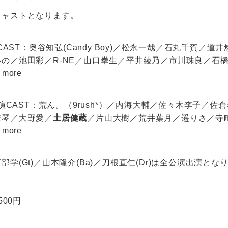
キャストとなります。
演CAST：奥谷知弘(Candy Boy)／松永一哉／石丸千賀／
の／池田彩／R-NE／山口拳生／平井綾乃／市川珠良／石
more
演CAST：荒ん。（9rush*）／内海大輔／佐々木李子／
茉琴／大野愛／
土居健蔵
／片山大樹／荒井葉月／遥りさ／寺
more
学(Gt)／山本隆介(Ba)／刀根直仁(Dr)は全公演出演とな
500円