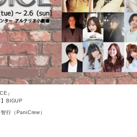
CE』
BIGUP
行（PaniCrew）