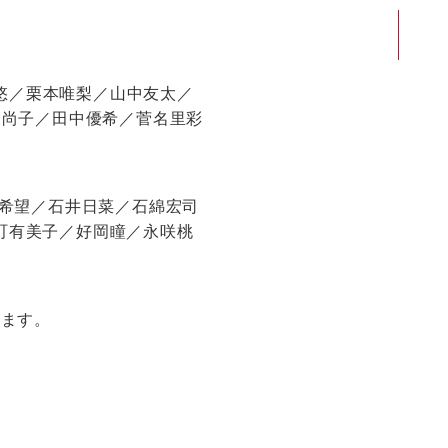
道井悠／栗本唯梨／山中友太／
橋尚子／田中優希／菅名里彩
佐倉希望／石井日菜／石綿宏司
町有美子／好岡瞳／永咲桃
ります。