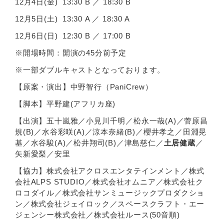
12月4日(金) 13:30 B ／ 18:30 B
12月5日(土) 13:30 A ／ 18:30 A
12月6日(日) 12:30 B ／ 17:00 B
※開場時間：開演の45分前予定
※一部ダブルキャストとなっております。
【原案・演出】中野智行（PaniCrew）
【脚本】平野建(アフリカ座)
【出演】五十嵐雅／小見川千明／松永一哉(A)／菅原昌
規(B)／水谷彩咲(A)／涼本奈緒(B)／櫻井孝之／田淵晃
基／水谷駿(A)／松井翔司(B)／津島慈仁／
土居健蔵
／
矢新愛梨／安里
【協力】株式会社アクロスエンタテインメント／株式
会社ALPS STUDIO／株式会社オムニア／株式会社ク
ロコダイル／株式会社サンミュージックプロダクショ
ン／株式会社ジェイロック／スペースクラフト・エー
ジェンシー株式会社／株式会社ルース(50音順)