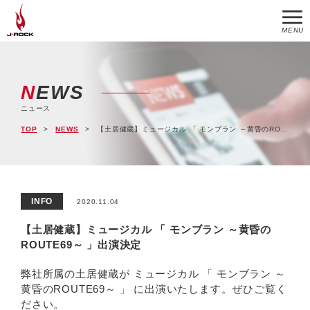
MENU
NEWS
ニュース
TOP
NEWS
【土居健蔵】ミュージカル 「 モンブラン ～黄昏のROUTE69～ 」出演決定
INFO
2020.11.04
【土居健蔵】ミュージカル 「 モンブラン ～黄昏の
ROUTE69～ 」出演決定
弊社所属の土居健蔵が ミュージカル 「 モンブラン ～
黄昏のROUTE69～ 」 に出演いたします。ぜひご覧く
ださい。