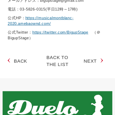
メールアドレス：bigupstage@gmail.com
電話：03-5826-0315(平日12時～17時)
公式HP :
https://musicalmontblanc-
2020.amebaownd.com/
公式Twitter：
https://twitter.com/BigupStage
（＠
BigupStage）
BACK TO
BACK
NEXT
THE LIST