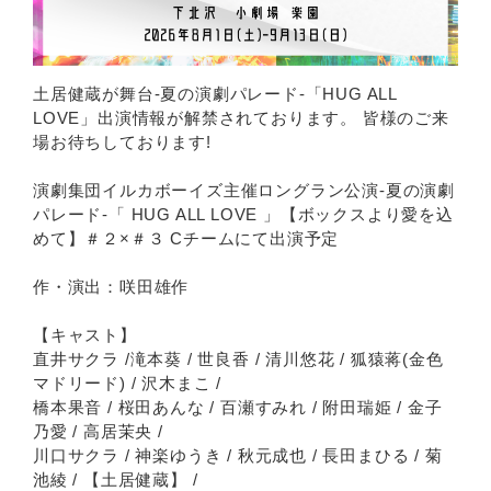
土居健蔵が舞台-夏の演劇パレード-「HUG ALL
LOVE」出演情報が解禁されております。 皆様のご来
場お待ちしております!
演劇集団イルカボーイズ主催ロングラン公演-夏の演劇
パレード-「 HUG ALL LOVE 」【ボックスより愛を込
めて】＃２×＃３ Cチームにて出演予定
作・演出：咲田雄作
【キャスト】
直井サクラ /滝本葵 / 世良香 / 清川悠花 / 狐猿蒋(金色
マドリード) / 沢木まこ /
橋本果音 / 桜田あんな / 百瀬すみれ / 附田瑞姫 / 金子
乃愛 / 高居茉央 /
川口サクラ / 神楽ゆうき / 秋元成也 / ⾧田まひる / 菊
池綾 / 【土居健蔵】 /