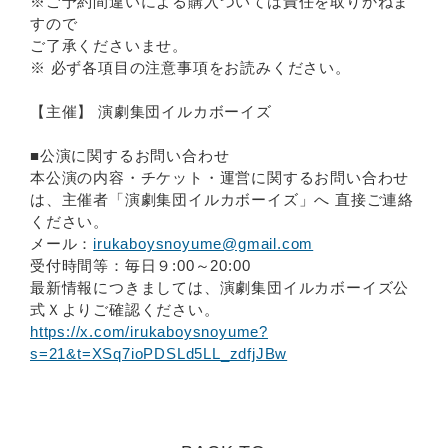
※ご予約間違いによる購入ついては責任を取りかねま
すので
ご了承くださいませ。
※ 必ず各項目の注意事項をお読みください。
【主催】 演劇集団イルカボーイズ
■公演に関するお問い合わせ
本公演の内容・チケット・運営に関するお問い合わせ
は、主催者「演劇集団イルカボーイズ」へ 直接ご連絡
ください。
メール：
irukaboysnoyume@gmail.com
受付時間等：毎日９:00～20:00
最新情報につきましては、演劇集団イルカボーイズ公
式Ｘよりご確認ください。
https://x.com/irukaboysnoyume?
s=21&t=XSq7ioPDSLd5LL_zdfjJBw