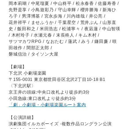
岡本莉瑚 / 中尾瑠夏 / 中山柊平 / 松永春香 / 佐藤寿香 /
先野是享 / 小鳥遊彩乃 / 守山幸輝 / 櫻井勝海 / 新海ひ
ろ子 / 男澤博基 / 宮永歩海 / 川内雄哉 / 井公亮 /
花井祥平 / ませふうか / 千葉星空 / 荒井ぶん / 山形直
史 / 飯田和之 / 米田浩志 / 松浦寧々 / 夜凪蓮 / 中山智瑛
/ 木村玲子 / 水瀬元春 / 末⾧柊人 / キム木村 /
サツマカワRPG / なおたむ / 蓮武 / みう / 鎌田廉 / 咲
田雄作 / 間部正太郎 /
磐城信治 / タイソン大屋
【劇場】
下北沢 小劇場楽園
〒155-0031 東京都世田谷区北沢2丁目10-18 B1
〈下北沢駅〉
京王井の頭線:中央口改札より徒歩約3分
小田急線:東口改札より徒歩約3分
「劇」小劇場・小劇場楽園ルート案内
【公演詳細】
演劇集団イルカボーイズ -複数作品ロングラン公演