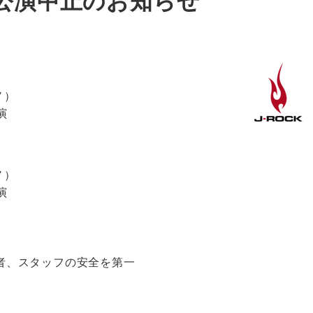
公演中止のお知らせ
ノ）
演
ノ）
演
者、スタッフの安全を第一