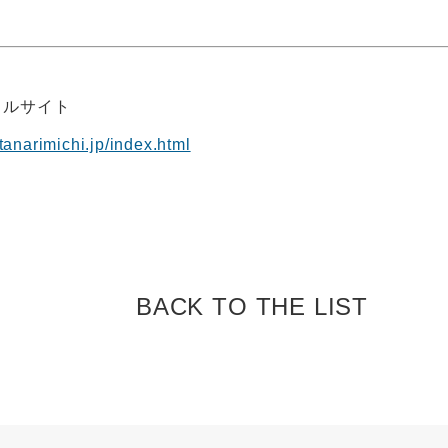
ャルサイト
anarimichi.jp/index.html
BACK TO
THE LIST