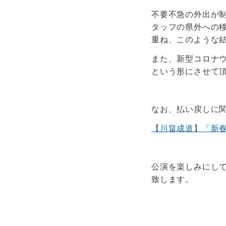
不要不急の外出が
タッフの県外への
重ね、このような
また、新型コロナ
という形にさせて
なお、払い戻しに
【川畠成道】「新春
公演を楽しみにし
致します。