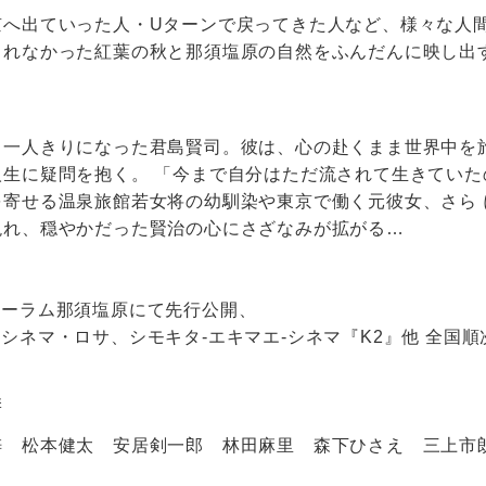
京へ出ていった人・Uターンで戻ってきた人など、様々な人
れなかった紅葉の秋と那須塩原の自然をふんだんに映し出す
、一人きりになった君島賢司。彼は、心の赴くまま世界中を
人生に疑問を抱く。 「今まで自分はただ流されて生きていた
を寄せる温泉旅館若女将の幼馴染や東京で働く元彼女、さら 
現れ、穏やかだった賢治の心にさざなみが拡がる…
金)フォーラム那須塩原にて先行公開、
金)池袋シネマ・ロサ、シモキタ-エキマエ-シネマ『K2』他 全国
亜季
梓 松本健太 安居剣一郎 林田麻里 森下ひさえ 三上市