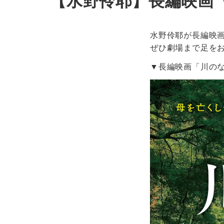
【水野伶耶】長編映画「
水野伶耶が長編映
ぜひ劇場まで足を
▼長編映画「川の