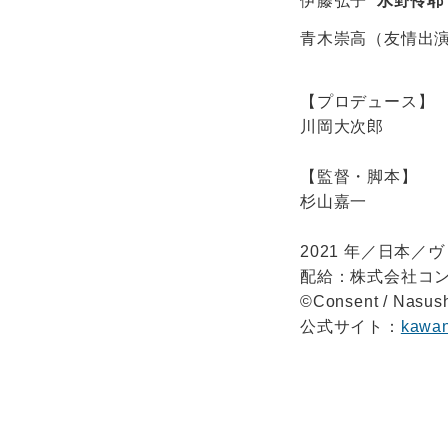
伊藤弘子
水野伶
青木崇高（友情出
【プロデュース】
川岡大次郎
【監督・脚本】
杉山嘉一
2021 年／日本／ヴ
配給：株式会社コン
©Consent / Nasush
公式サイト：
kawan