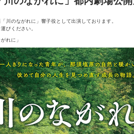
川のながれに」都内劇場公開決
画「川のながれに」響子役として出演しております。
お運びください。
ながれに」