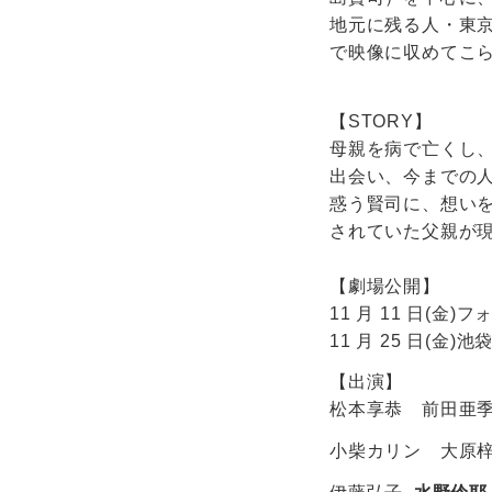
地元に残る人・東
で映像に収めてこら
【STORY】
母親を病で亡くし
出会い、今までの
惑う賢司に、想い
されていた父親が
【劇場公開】
11 月 11 日(
11 月 25 日(
【出演】
松本享恭 前田
小柴カリン 大原