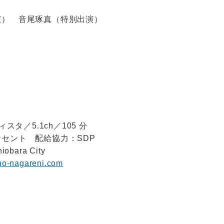
耶
演） 音尾琢真（特別出演）
ィスタ／5.1ch／105 分
セント 配給協力：SDP
iobara City
o-nagareni.com