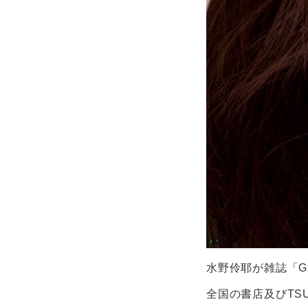
水野伶耶が雑誌「GIAN
全国の書店及びTS