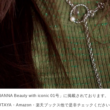
NA Beauty with iconic 01号」に掲載されております。
UTAYA・Amazon・楽天ブックス他で是非チェックくださ