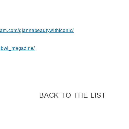
gram.com/giannabeautywithiconic/
m/gbwi_magazine/
BACK TO
THE LIST