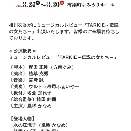
相川羽香がにミュージカルレビュー『TARKIE～伝説
の女たち～』出演いたします。皆様のご来場お待ちし
ております。
≪
公演概要≫
ミュージカルレビュー『TARKIE～伝説の女たち～』
〔脚本〕 樫田 正剛（方南ぐみ）
〔演出〕 植草 克秀
〔音楽〕 宮﨑 誠
〔演奏〕 ウルトラ寿司ふぁいやー
〔振付〕名倉 加代子
〔総合監修〕植田 紳爾
〔主演〕凰稀 かなめ
【登場人物】
・水の江瀧子（凰稀 かなめ）