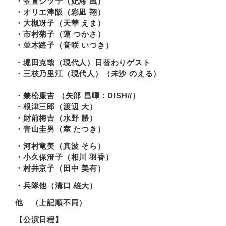
・笠置シヅ子（妃海 風）
・オリエ津阪（彩凪 翔）
・大槻冴子（天華 えま）
・市村菊子（蓮 つかさ）
・並木路子（音咲 いつき）
・堀田克哉（現代人）日替わりゲスト
・三枝乃里江（現代人）（未沙 のえる）
・兼松廉吉 （矢部 昌暉：DISH//）
・根津三郎（渡辺 大）
・財前梅吉（水野 勝）
・青山圭男（室 たつき）
・河村竜美（真波 そら）
・小久保澄子（相川 羽香）
・村井京子（田中 美有）
・兵隊他（溝口 雄大）
他 （上記順不同）
【公演日程】