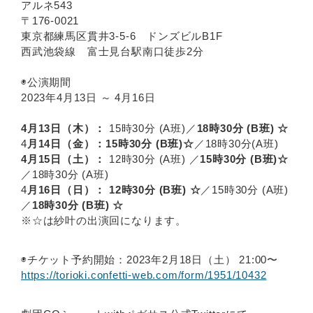
アルネ543
〒176-0021
東京都練馬区貫井3-5-6 ドンズビルB1F
西武池袋線 富士見台駅南口徒歩2分
◉公演期間
2023年4月13日 ～ 4月16日
4月13日（木）：
15時30分 (A班)／
18時30分 (B班) ☆
4
月14日（金）：15時30分 (B班)☆
／18時30分(A班)
4月15日（土）：
12時30分 (A班) ／
15時30分 (B班)☆
／18時30分 (A班)
4
月16日（日）： 12時30分 (B班) ☆
／15時30分 (A班)
／
18時30分 (B班) ☆
※☆は紗叶の出演回になります。
◉チケット予約開始：2023年2月18日（土） 21:00〜
https://torioki.confetti-web.com/form/1951/10432