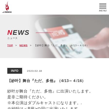
MENU
NEWS
ニュース
TOP
NEWS
【紗叶】舞台『ただ、多他』（4/13～４/16）
INFO
2023.02.18
【紗叶】舞台『ただ、多他』（4/13～４/16）
紗叶が舞台『ただ、多他』に出演いたします。
是非ご期待ください。
※本公演はダブルキャストになります。.
※紗叶は＜B班>の回に出演いたします。