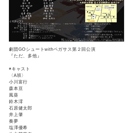
劇団GOシュートwithペガサス第２回公演
『ただ、多他』
◉キャスト
〈A班〉
小川富行
森本亘
風葵
鈴木澪
石原健太郎
井上肇
奏夢
塩澤優希