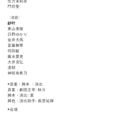
生方茉莉奈
門司聖
〈B班〉
紗叶
東山美穂
日野ゆかり
金井天馬
斎藤舞華
羽田駿
藤永愛吏
大井克弘
凛耶
神咲有希乃
◉原案・脚本 ・演出
原案・劇団主宰: 秋斗
脚本・演出: 業
脚色・演出助手: 南雲祐輝
◉会場