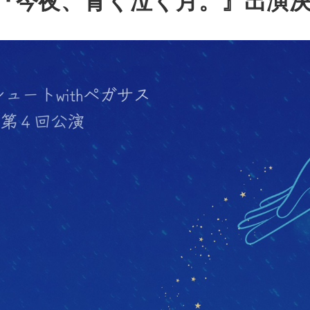
今夜、青く泣く月。』出演決定（