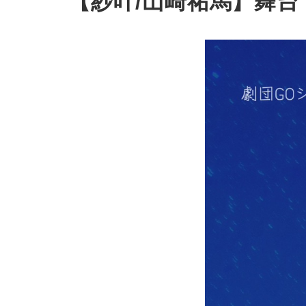
【紗叶/山崎祐馬】舞台『