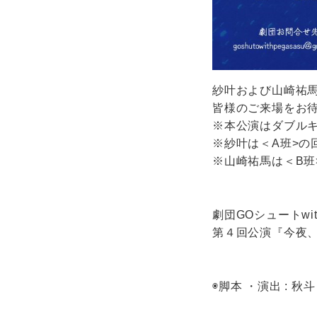
紗叶および山崎祐
皆様のご来場をお
※本公演はダブルキ
※紗叶は＜A班>の
※山崎祐馬は＜B班
劇団GOシュートwi
第４回公演『今夜
◉脚本 ・演出 : 秋斗