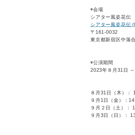
◉会場
シアター風姿花伝
シアター風姿花伝 (fuu
〒161-0032
東京都新宿区中落合2
◉公演期間
2023年８月31日 
８月31日（木）： 14
９月1日（金）：14時
９月２日（土）： 14
９月3日（日）： 13時