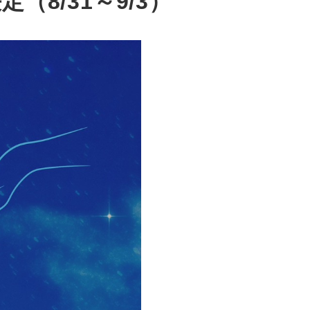
8/31～9/3）