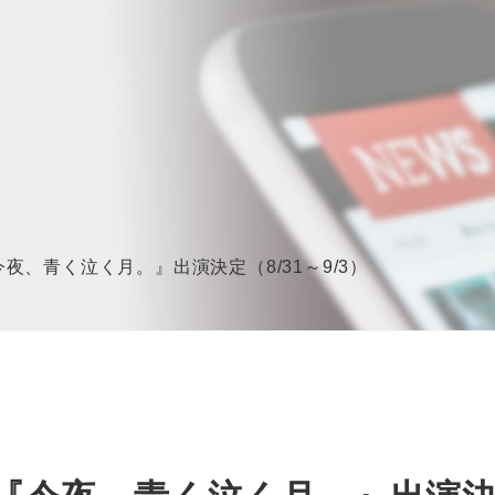
夜、青く泣く月。』出演決定（8/31～9/3）