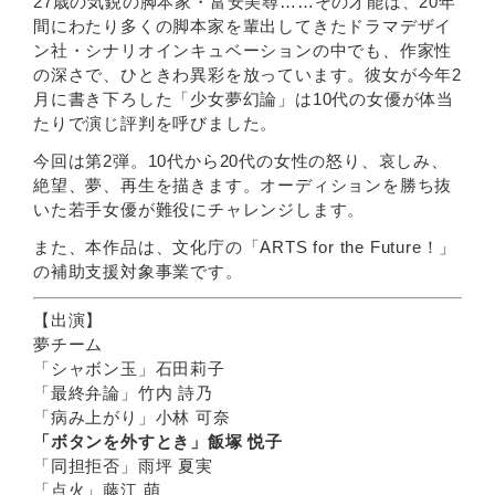
27歳の気鋭の脚本家・富安美尋……その才能は、20年
間にわたり多くの脚本家を輩出してきたドラマデザイ
ン社・シナリオインキュベーションの中でも、作家性
の深さで、ひときわ異彩を放っています。彼女が今年2
月に書き下ろした「少女夢幻論」は10代の女優が体当
たりで演じ評判を呼びました。
今回は第2弾。10代から20代の女性の怒り、哀しみ、
絶望、夢、再生を描きます。オーディションを勝ち抜
いた若手女優が難役にチャレンジします。
また、本作品は、文化庁の「ARTS for the Future！」
の補助支援対象事業です。
【出演】
夢チーム
「シャボン玉」石田莉子
「最終弁論」竹内 詩乃
「病み上がり」小林 可奈
「ボタンを外すとき」飯塚 悦子
「同担拒否」雨坪 夏実
「点火」藤江 萌