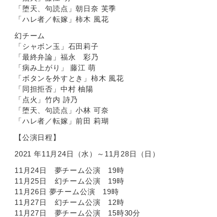
「堕天、句読点」朝日奈 芙季
「ハレ者／転嫁」柿木 風花
幻チーム
「シャボン玉」石田莉子
「最終弁論」福永 彩乃
「病み上がり」 藤江 萌
「ボタンを外すとき」柿木 風花
「同担拒否」中村 柚陽
「点火」竹内 詩乃
「堕天、句読点」小林 可奈
「ハレ者／転嫁」前田 莉瑚
【公演日程】
2021 年11月24日（水）～11月28日（日）
11月24日 夢チーム公演 19時
11月25日 幻チーム公演 19時
11月26日 夢チーム公演 19時
11月27日 幻チーム公演 12時
11月27日 夢チーム公演 15時30分