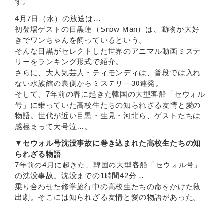
す。
4月7日（水）の放送は…
初登場ゲストの目黒蓮（Snow Man）は、動物が大好
きでワンちゃんを飼っているという。
そんな目黒がセレクトした世界のアニマル動画ミステ
リーをランキング形式で紹介。
さらに、大人気芸人・ティモンディは、普段では入れ
ない水族館の裏側からミステリー30連発。
そして、7年前の春に起きた韓国の大型客船「セウォル
号」に乗っていた高校生たちの知られざる友情と愛の
物語。世代が近い目黒・生見・河北ら、ゲストたちは
感極まって大号泣…。
▼セウォル号沈没事故に巻き込まれた高校生たちの知
られざる物語
7年前の4月に起きた、韓国の大型客船「セウォル号」
の沈没事故。沈没までの1時間42分…
乗り合わせた修学旅行中の高校生たちの命をかけた救
出劇。そこには知られざる友情と愛の物語があった。