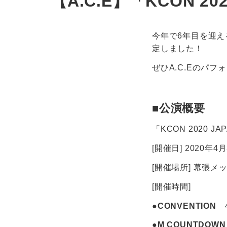
【A.C.E】「KCON 2
今年で6年目を迎える世
定しました！
ぜひA.C.Eのパ
■公演概要
「KCON 2020 JA
[開催日] 2020年4
[開催場所] 幕張メッ
[開催時間]
●CONVENTION
4
●M COUNTDOWN