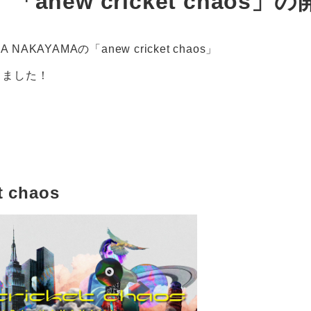
】「anew cricket chaos
 NAKAYAMAの「anew cricket chaos」
しました！
＞
t chaos