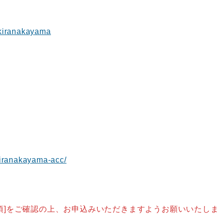
ト
/akiranakayama
akiranakayama-acc/
項]をご確認の上、お申込みいただきますようお願いいたし