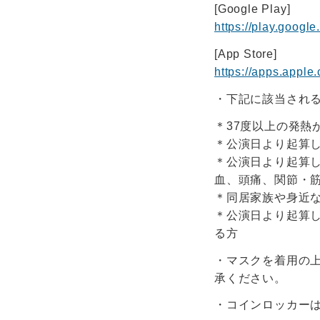
[Google Play]
https://play.googl
[App Store]
https://apps.appl
・下記に該当され
＊37度以上の発熱
＊公演日より起算
＊公演日より起算
血、頭痛、関節・
＊同居家族や身近
＊公演日より起算
る方
・マスクを着用の
承ください。
・コインロッカー