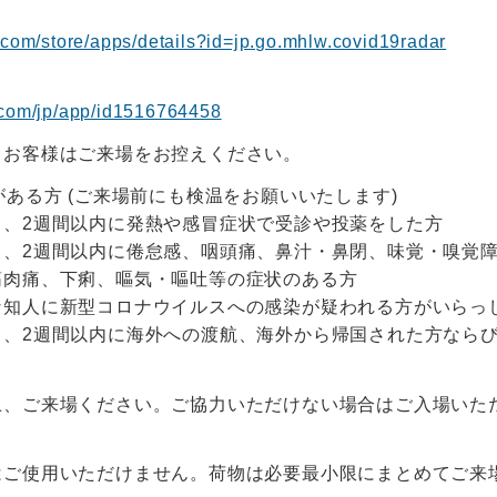
e.com/store/apps/details?id=jp.go.mhlw.covid19radar
e.com/jp/app/id1516764458
るお客様はご来場をお控えください。
がある方 (ご来場前にも検温をお願いいたします)
し、2週間以内に発熱や感冒症状で受診や投薬をした方
し、2週間以内に倦怠感、咽頭痛、鼻汁・鼻閉、味覚・嗅覚
筋肉痛、下痢、嘔気・嘔吐等の症状のある方
な知人に新型コロナウイルスへの感染が疑われる方がいらっ
し、2週間以内に海外への渡航、海外から帰国された方なら
上、ご来場ください。ご協力いただけない場合はご入場いた
はご使用いただけません。荷物は必要最小限にまとめてご来