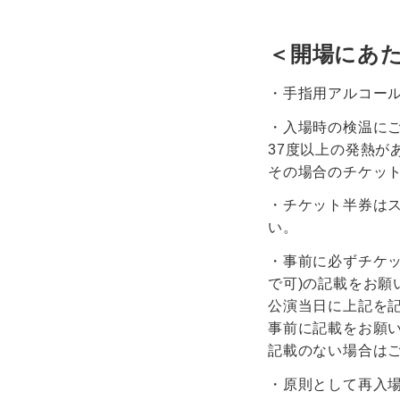
＜開場にあ
・手指用アルコー
・入場時の検温に
37度以上の発熱が
その場合のチケッ
・チケット半券は
い。
・事前に必ずチケッ
で可)の記載をお願
公演当日に上記を
事前に記載をお願
記載のない場合は
・原則として再入