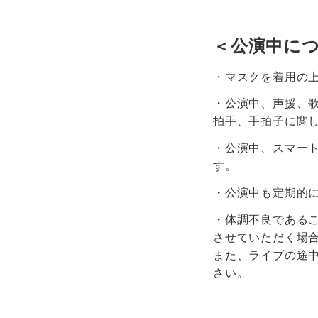
＜公演中に
・マスクを着用の
・公演中、声援、
拍手、手拍子に関
・公演中、スマー
す。
・公演中も定期的
・体調不良である
させていただく場
また、ライブの途
さい。