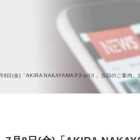
】7月8日(金)「AKIRA NAKAYAMA P3:actⅡ」当日のご