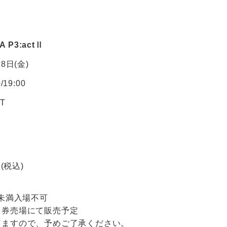
＞
A P3:actⅡ
8日(金)
19:00
T
(税込)
歳未満入場不可
日券売場にて販売予定
りますので、予めご了承ください。