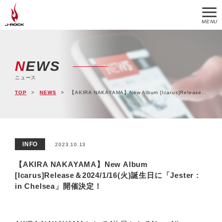
MENU
NEWS
ニュース
TOP
NEWS
【AKIRA NAKAYAMA】New Album [Icarus]Release＆2024/1/16(火)誕生日に「Jester : in Chelsea」開催決定！
INFO
2023.10.13
【AKIRA NAKAYAMA】New Album
[Icarus]Release＆2024/1/16(火)誕生日に「Jester :
in Chelsea」開催決定！