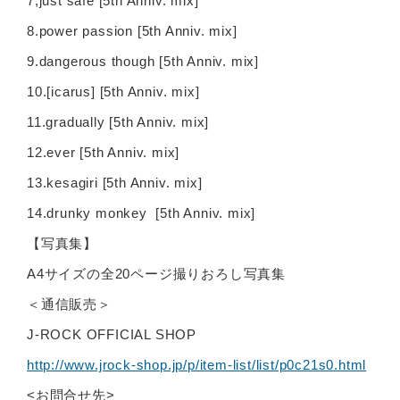
7,just safe [5th Anniv. mix]
8.power passion [5th Anniv. mix]
9.dangerous though [5th Anniv. mix]
10.[icarus] [5th Anniv. mix]
11.gradually [5th Anniv. mix]
12.ever [5th Anniv. mix]
13.kesagiri [5th Anniv. mix]
14.drunky monkey [5th Anniv. mix]
【写真集】
A4サイズの全20ページ撮りおろし写真集
＜通信販売＞
J-ROCK OFFICIAL SHOP
http://www.jrock-shop.jp/p/item-list/list/p0c21s0.html
<お問合せ先>