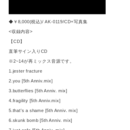
◆￥8,000(税込)/ AK-0119/CD+写真集
<収録内容>
【CD】
直筆サイン入りCD
※2~14が再ミックス音源です。
1.jester fracture
2.you [5th Anniv.mix]
3.butterflies [5th Anniv. mix]
4.fragility [5th Anniv.mix]
5.that’s a shame [5th Anniv. mix]
6.skunk bomb [5th Anniv. mix]