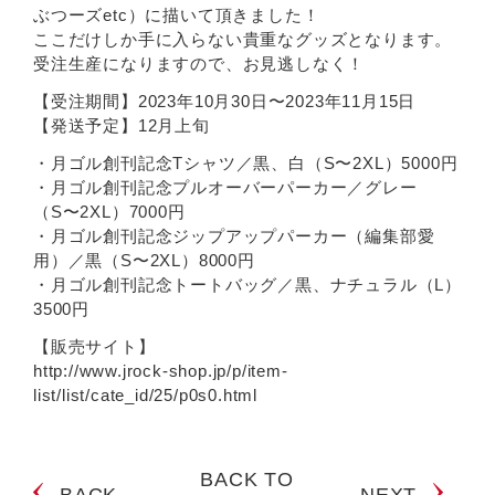
ぶつーズetc）に描いて頂きました！
ここだけしか手に入らない貴重なグッズとなります。
受注生産になりますので、お見逃しなく！
【受注期間】2023年10月30日〜2023年11月15日
【発送予定】12月上旬
・月ゴル創刊記念Tシャツ／黒、白（S〜2XL）5000円
・月ゴル創刊記念プルオーバーパーカー／グレー
（S〜2XL）7000円
・月ゴル創刊記念ジップアップパーカー（編集部愛
用）／黒（S〜2XL）8000円
・月ゴル創刊記念トートバッグ／黒、ナチュラル（L）
3500円
【販売サイト】
http://www.jrock-shop.jp/p/item-
list/list/cate_id/25/p0s0.html
BACK TO
BACK
NEXT