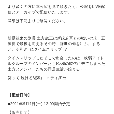
より多くの方に本公演を見て頂きたく、公演をLIVE配
信とアーカイブで配信いたします。
詳細は下記よりご確認ください。
新撰組鬼の副長 土方歳三は新政府軍との戦いの末、五
稜郭で最後を迎えるその時、辞世の句を叫ぶ。する
と、令和3年にタイムスリップ !?
タイムスリップしたそこで出会ったのは、軟弱アイド
ルグループのメンバーたち!令和の時代に来てしまった
土方とメンバーたちの同居生活が始まる・・・
笑って!泣ける!感動コメディ舞台!
【配信日時】
■2021年9月4日(土) 12:00開始予定
【販売期間】