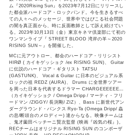
ム『2020Rising Sun』を2023年7月12日にリリースし
た都会派ハードコア・ロックバンド。今を生きるすべ
ての人々へのメッセージ、世界中ではびこる社会問題
の闇を真正面から、時に反面教師として訴え続けてい
る。2023年10月13日（金）東京キネマ倶楽部にて初の
ワンマンライブ『 STREET BLOOD 湾岸の羊～2020
RISING SUN～』を開催した。
MCに元アウトロー、都会のハードコア・リリシスト
HIRØ ( カイキゲッショク /ex RISING SUN)、 Guitar
に伝説のハードコア・ギタリスト TATSU
(GASTUNK)、 Vocal & Guitar に日本のビジュアル系
ロックの祖 REDZ (AURA)、 Drums に全世界ツアー
を周った日本を代表するドラマー CHARGEEEEEE...
（カイキゲッショク / Omega Dripp / マーティ・フリ
ードマン /ZIGGY/ 長渕剛/ ZIZ）、Bass に新世代アン
ダーグラウンド・パンクス Ryo-Ta (Omega Dripp/ 蟲
の息/断頭台のメロディー) 達からなる。映像チームは
、鬼才薗田ペッチーニ賢次監督 (映画『凶気の桜』)。
RECチームはオリジナル RISING SUN のコンポーザ