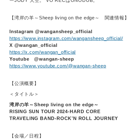
ーJODY 天空。 VO RECはONODUB。
【湾岸の羊～Sheep living on the edge～ 関連情報】
Instagram @wangansheep_official
https://www.instagram.com/wangansheep_official/
X @wangan_official
https://x.com/wangan_official
Youtube @wangan-sheep
https://www.youtube.com/@wangan-sheep
【公演概要】
＜タイトル＞
湾岸の羊～Sheep living on the edge～
RISING SUN TOUR 2024-HARD CORE
TRAVELING BAND-ROCK’N ROLL JOURNEY
【会場／日程】