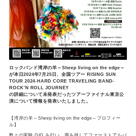
ロックバンド湾岸の羊～
Sheep living on the edge
～
が本日
2024
年
7
月
25
日、全国ツアー
RISING SUN
TOUR 2024-HARD CORE TRAVELING BAND-
ROCK
’N ROLL JOURNEY
の詳細について未発表だったツアーファイナル東京公
演について情報を発表いたしました。
【湾岸の羊～Sheep living on the edge～プロフィー
ル】
数々の実験 GIG を行い、満を持してファーストアルバ