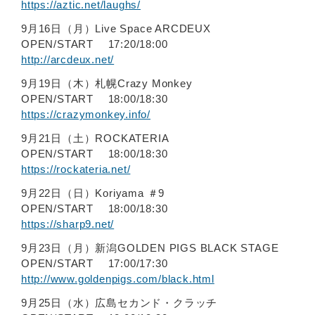
https://aztic.net/laughs/
9月16日（月）Live Space ARCDEUX
OPEN/START 17:20/18:00
http://arcdeux.net/
9月19日（木）札幌Crazy Monkey
OPEN/START 18:00/18:30
https://crazymonkey.info/
9月21日（土）ROCKATERIA
OPEN/START 18:00/18:30
https://rockateria.net/
9月22日（日）Koriyama ＃9
OPEN/START 18:00/18:30
https://sharp9.net/
9月23日（月）新潟GOLDEN PIGS BLACK STAGE
OPEN/START 17:00/17:30
http://www.goldenpigs.com/black.html
9月25日（水）広島セカンド・クラッチ