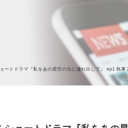
 X ショートドラマ『私をあの星空の元に連れ出して』 ep1 