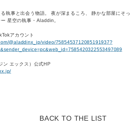
る執事と出会う物語。 夜が深まるころ、 静かな部屋にそ
 星空の執事・Aladdin。
式TikTokアカウント
k.com/@aladdinx_jp/video/7585453712085191937?
1&sender_device=pc&web_id=7585420322553497089
（アラジン エックス）公式HP
x.jp/
BACK TO
THE LIST