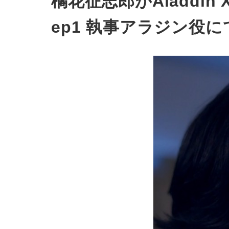
橘花征志郎がAladd
ep1 執事アラジン役