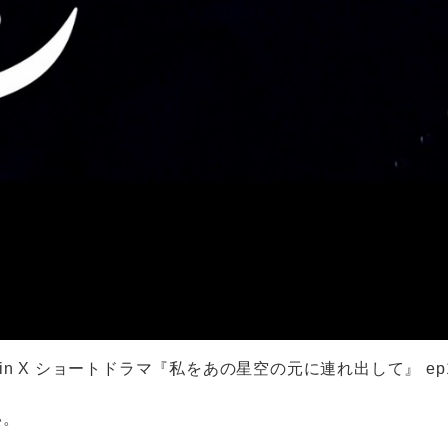
din X ショートドラマ『私をあの星空の元に連れ出して』 e
い。