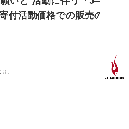
のお願いと 活動に伴う「J—
e商品の寄付活動価格での販売のご
うけ、
、