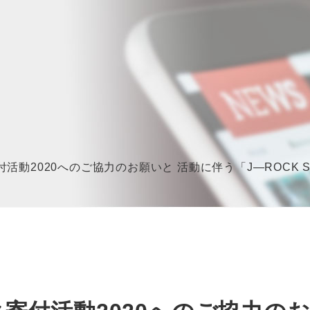
付活動2020へのご協力のお願いと 活動に伴う「J—ROCK SHOP」「海月屋