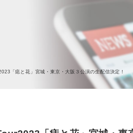
umn Tour2023「痣と花」宮城・東京・大阪３公演の生配信決定！