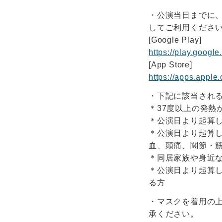
・公演当日までに、
してご利用くださ
[Google Play]
https://play.googl
[App Store]
https://apps.appl
・下記に該当され
＊37度以上の発熱
＊公演日より起算
＊公演日より起算
血、頭痛、関節・
＊同居家族や身近
＊公演日より起算
る方
・マスクを着用の
承ください。