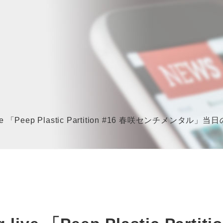
ming live 「Peep Plastic Partition #16 春咲セン