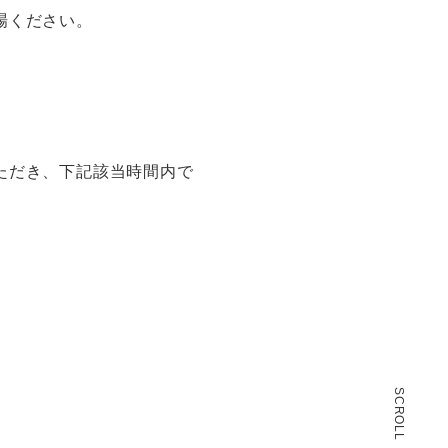
場ください。
ただき、下記該当時間内で
。
。
SCROLL