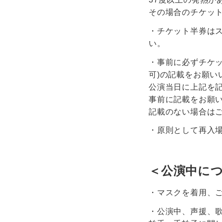
その場合のチケッ
・チケット半券は
い。
・事前に必ずチケッ
可)の記載をお願い
公演当日に上記を
事前に記載をお願
記載のない場合は
・原則として再入
＜公演中に
・マスクを着用、
・公演中、声援、