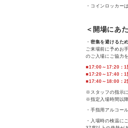
・コインロッカー
＜開場にあ
・
密集を避けるた
ご来場前に予めお
のご入場にご協力
■17:00～17:20
■17:20～17:40
■17:40～18:00
※スタッフの指示
※指定入場時間以
・手指用アルコー
・入場時の検温に
37度以上の発熱が