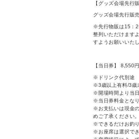
【グッズ会場先行販
グッズ会場先行販
※先行物販は15：
整列いただけます
すようお願いいた
【当日券】 8,550円
※ドリンク代別途
※3歳以上有料/3
※開場時間より当
※当日券料金とな
※お支払いは現金
めご了承ください
※できるだけお釣
※お座席は選択で