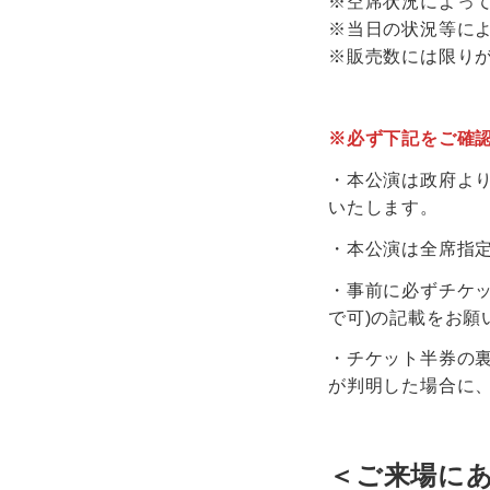
※空席状況によっ
※当日の状況等に
※販売数には限り
※必ず下記をご確
・本公演は政府よ
いたします。
・本公演は全席指
・事前に必ずチケッ
で可)の記載をお願
・チケット半券の
が判明した場合に
＜ご来場に