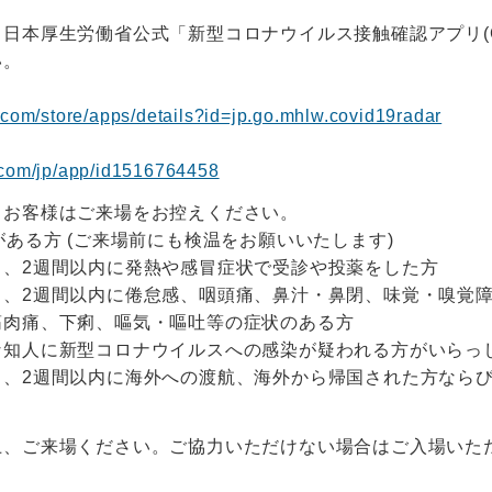
日本厚生労働省公式「新型コロナウイルス接触確認アプリ(C
い。
e.com/store/apps/details?id=jp.go.mhlw.covid19radar
e.com/jp/app/id1516764458
るお客様はご来場をお控えください。
がある方 (ご来場前にも検温をお願いいたします)
し、2週間以内に発熱や感冒症状で受診や投薬をした方
し、2週間以内に倦怠感、咽頭痛、鼻汁・鼻閉、味覚・嗅覚
筋肉痛、下痢、嘔気・嘔吐等の症状のある方
な知人に新型コロナウイルスへの感染が疑われる方がいらっ
し、2週間以内に海外への渡航、海外から帰国された方なら
上、ご来場ください。ご協力いただけない場合はご入場いた