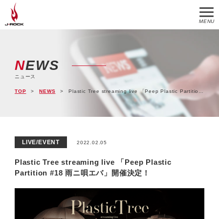
MENU
NEWS
ニュース
TOP
NEWS
Plastic Tree streaming live 「Peep Plastic Partition #18 雨ニ唄エバ」開催決定！
LIVE/EVENT
2022.02.05
Plastic Tree streaming live 「Peep Plastic
Partition #18 雨ニ唄エバ」開催決定！