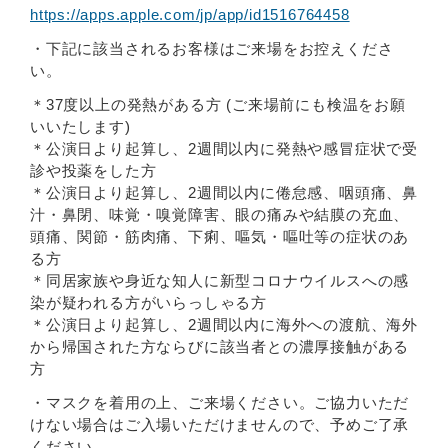
https://apps.apple.com/jp/app/id1516764458
・下記に該当されるお客様はご来場をお控えくださ
い。
＊37度以上の発熱がある方 (ご来場前にも検温をお願
いいたします)
＊公演日より起算し、2週間以内に発熱や感冒症状で受
診や投薬をした方
＊公演日より起算し、2週間以内に倦怠感、咽頭痛、鼻
汁・鼻閉、味覚・嗅覚障害、眼の痛みや結膜の充血、
頭痛、関節・筋肉痛、下痢、嘔気・嘔吐等の症状のあ
る方
＊同居家族や身近な知人に新型コロナウイルスへの感
染が疑われる方がいらっしゃる方
＊公演日より起算し、2週間以内に海外への渡航、海外
から帰国された方ならびに該当者との濃厚接触がある
方
・マスクを着用の上、ご来場ください。ご協力いただ
けない場合はご入場いただけませんので、予めご了承
ください。