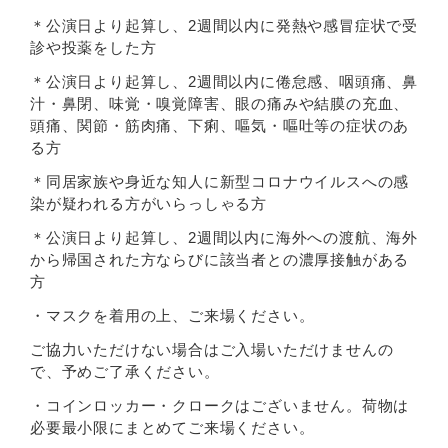
＊公演日より起算し、2週間以内に発熱や感冒症状で受
診や投薬をした方
＊公演日より起算し、2週間以内に倦怠感、咽頭痛、鼻
汁・鼻閉、味覚・嗅覚障害、眼の痛みや結膜の充血、
頭痛、関節・筋肉痛、下痢、嘔気・嘔吐等の症状のあ
る方
＊同居家族や身近な知人に新型コロナウイルスへの感
染が疑われる方がいらっしゃる方
＊公演日より起算し、2週間以内に海外への渡航、海外
から帰国された方ならびに該当者との濃厚接触がある
方
・マスクを着用の上、ご来場ください。
ご協力いただけない場合はご入場いただけませんの
で、予めご了承ください。
・コインロッカー・クロークはございません。荷物は
必要最小限にまとめてご来場ください。