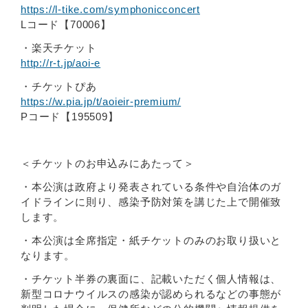
https://l-tike.com/symphonicconcert
Lコード【70006】
・楽天チケット
http://r-t.jp/aoi-e
・チケットぴあ
https://w.pia.jp/t/aoieir-premium/
Pコード【195509】
＜チケットのお申込みにあたって＞
・本公演は政府より発表されている条件や自治体のガ
イドラインに則り、感染予防対策を講じた上で開催致
します。
・本公演は全席指定・紙チケットのみのお取り扱いと
なります。
・チケット半券の裏面に、記載いただく個人情報は、
新型コロナウイルスの感染が認められるなどの事態が