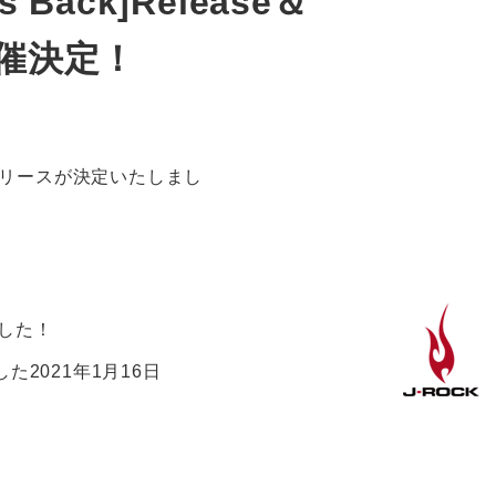
s Back]Release＆
」開催決定！
ack]のリリースが決定いたしまし
ました！
た2021年1月16日