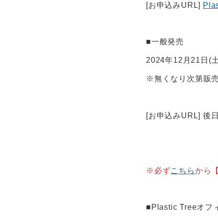
[お申込みURL]
Pl
■一般発売
2024年12月21日(土
※無くなり次第販
[お申込みURL] 
※必ず
こちら
から
■Plastic Tre