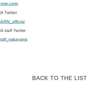
-tree.com/
 Twitter
/AKRN_official
staff Twitter
sta
f
f_nakayama
BACK TO
THE LIST