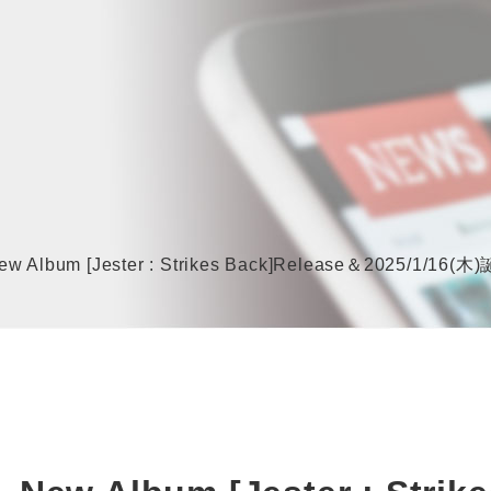
Album [Jester : Strikes Back]Release＆2025/1/1