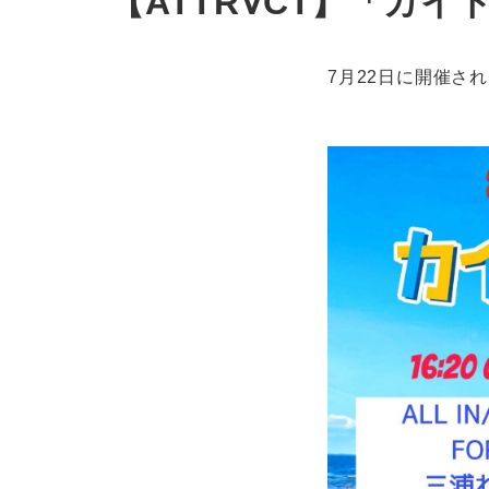
【ATTR∀CT】「カ
7月22日に開催さ