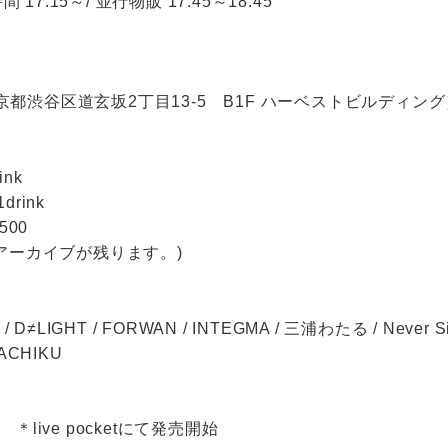
 17:15～/ 並行物販 17:45～18:45
 東京都渋谷区道玄坂2丁目13-5 B1F ハーベストビルディン
ink
drink
500
アーカイブが残ります。)
/ D≠LIGHT / FORWAN / INTEGMA / 三浦わたる / Never Si
PACHIKU
〜 ＊live pocketにて発売開始