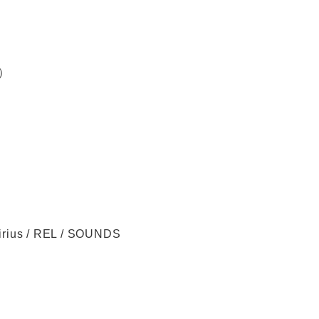
グ）
rius / REL / SOUNDS