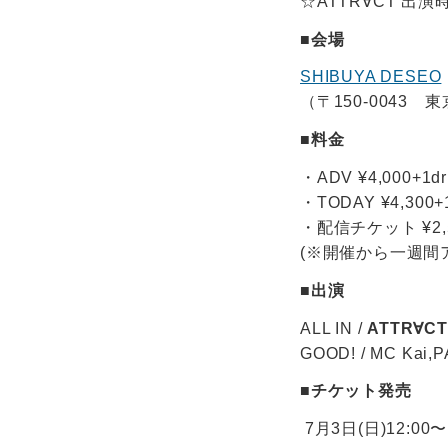
☆ATTR∀CT 出演時間
■会場
SHIBUYA DESEO
（〒150-0043
■料金
・ADV ¥4,000+1dr
・TODAY ¥4,300+1
・配信チケット ¥2,
(※開催から一週間
■出演
ALL IN /
ATTR∀CT
GOOD! / MC Kai,
■チケット発売
7月3日(日)12:00