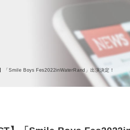
mile Boys Fes2022inWaterRand」出演決定！