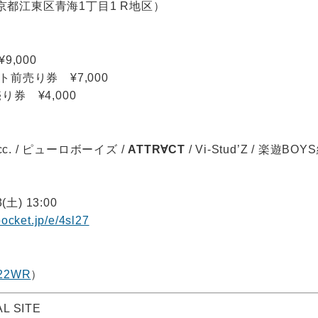
 東京都江東区青海1丁目1 R地区）
9,000
前売り券 ¥7,000
券 ¥4,000
 micc. / ピューロボーイズ /
ATTR∀CT
/ Vi-Stud’Z / 楽遊BO
3(土) 13:00
epocket.jp/e/4sl27
22WR
）
L SITE