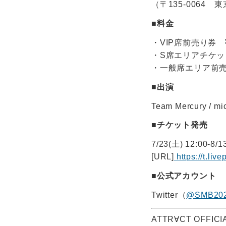
（〒135-0064
■料金
・VIP席前売り券 ¥
・S席エリアチケット
・一般席エリア前売り
■出演
Team Mercury /
■チケット発売
7/23(土) 12:00-8/1
[URL]
https://t.liv
■公式アカウント
Twitter（
@SMB20
ATTR∀CT OFFICIA