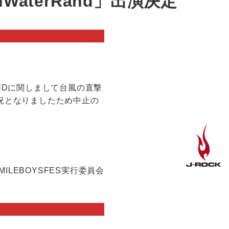
inWaterRand」出演決定！
RANDに関しまして台風の直撃
況となりましたため中止の
MILEBOYSFES実行委員会