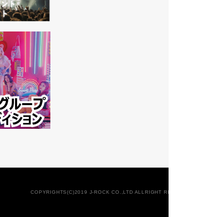
COPYRIGHTS(C)2019 J-ROCK CO.,LTD ALLRIGHT RESERVED.