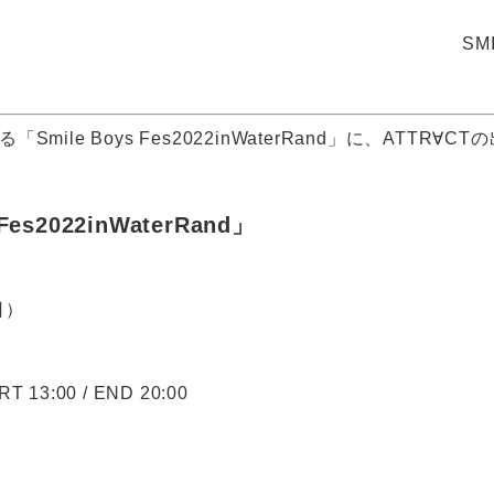
SM
「Smile Boys Fes2022inWaterRand」に、ATTR
Fes2022inWaterRand」
日）
RT 13:00 / END 20:00