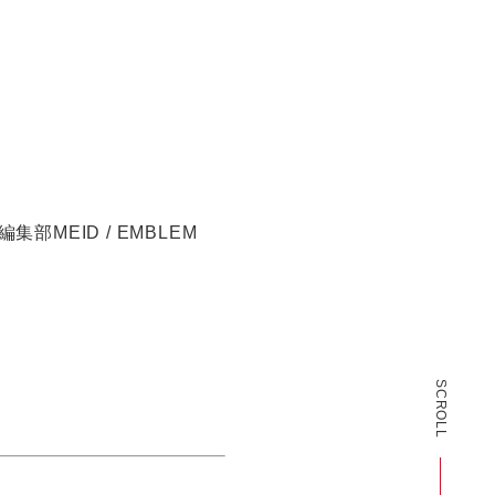
YS編集部MEID / EMBLEM
SCROLL