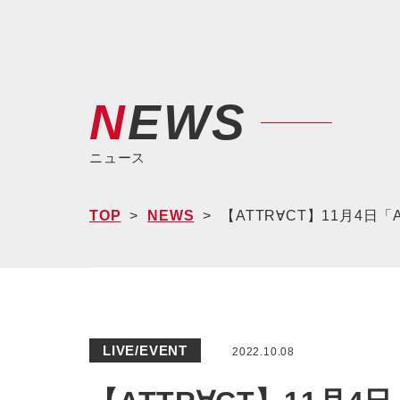
NEWS
ニュース
TOP
NEWS
【ATTR∀CT】11月4日「ATT
LIVE/EVENT
2022.10.08