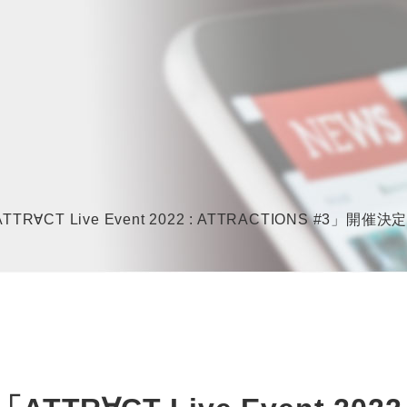
R∀CT Live Event 2022 : ATTRACTIONS #3」開催決