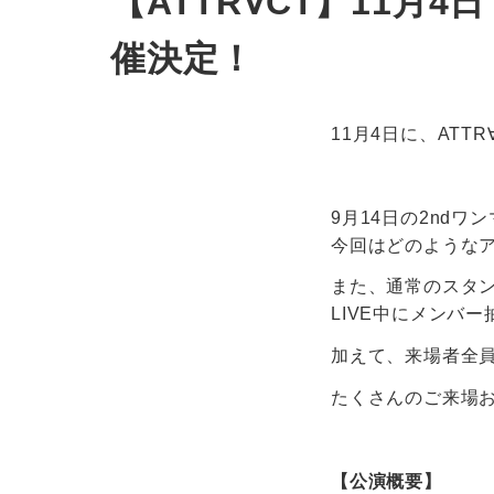
【ATTR∀CT】11月4日「A
催決定！
11月4日に、AT
9月14日の2ndワ
今回はどのような
また、通常のスタ
LIVE中にメンバ
加えて、来場者全
たくさんのご来場お
【公演概要】