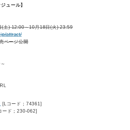
ケジュール】
土) 12:00～10月18日(火) 23:59
jp/attract/
販売ページ公開
0～
RL
ト
[Lコード；74361]
コード；230-062]