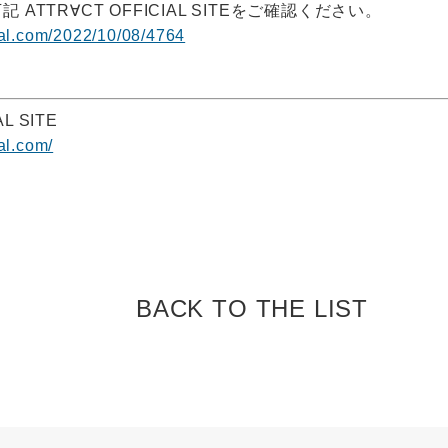
ATTR∀CT OFFICIAL SITEをご確認ください。
icial.com/2022/10/08/4764
L SITE
ial.com/
BACK TO
THE LIST