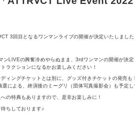
TTR∀CT Live Event 2022
TR∀CT 3回目となるワンマンライブの開催が決定いたしました
ンマンLIVEの興奮冷めやらぬまま、3rdワンマンの開催が決定
アトラクションになるかお楽しみください！
ンディングチケットとは別に、グッズ付きチケットの発売も
ー抽選による、終演後のミーグリ（団体写真撮影会）も予定
員への特典もありますので、是非お楽しみに！
待ちしております♪