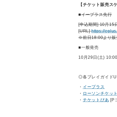
【チケット販売ス
■イープラス先行
[申込期間] 10月15日(
[URL]
https://eplus.
※前日18:00より
■一般発売
10月29日(土) 10:0
◎各プレイガイドU
・
イープラス
・
ローソンチケッ
・
チケットぴあ
[P