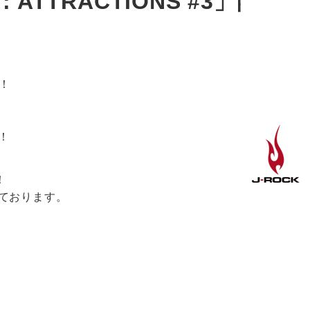
 : ATTRACTIONS #3」開
！
！
！
しております。