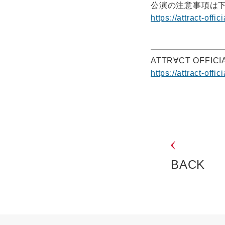
公演の注意事項は下記 
https://attract-off
ATTR∀CT OFFICIA
https://attract-offic
BACK