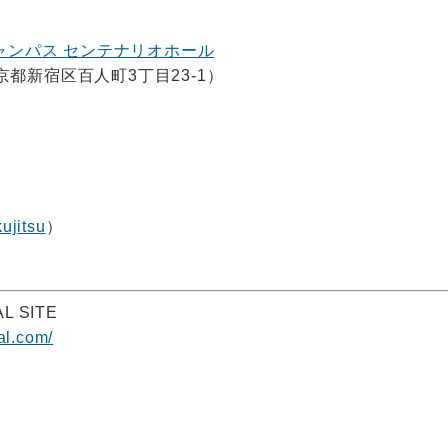
ャンパス センテナリオホール
東京都新宿区百人町3丁目23-1）
ujitsu
）
L SITE
ial.com/