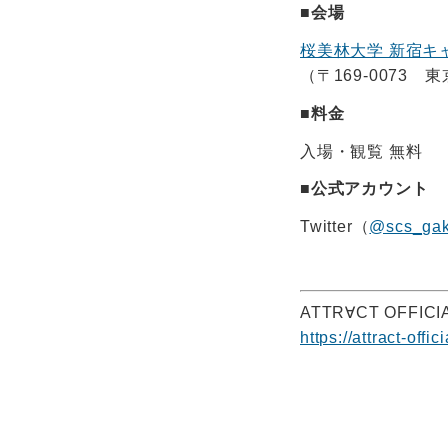
■会場
桜美林大学 新宿キ
（〒169-0073 
■料金
入場・観覧 無料
■公式アカウント
Twitter（
@scs_gak
ATTR∀CT OFFICIA
https://attract-offic