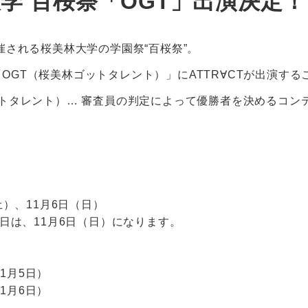
大学 百桜祭「OGT」出演決定！
開催される桜美林大学の学園祭“百桜祭”。
OGT（桜美林ゴットタレント）」にATTR∀CTが出演す
ットタレント）… 審査員の判定によって優勝者を決めるコン
（土）、11月6日（日）
出演日は、11月6日（日）になります。
（11月5日）
（11月6日）