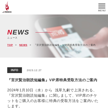
MENU
NEWS
ニュース
TOP
NEWS
『宮沢賢治朗読短編集』VIP席特典受取方法のご案内
INFO
2023.12.27
『宮沢賢治朗読短編集』VIP席特典受取方法のご案内
2024年1月10日（水）から 浅草九劇で上演される、
『宮沢賢治朗読短編集』に関しまして、VIP席のチケ
ットをご購入のお客様に特典の受取方法をご案内いた
します。