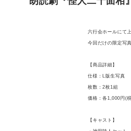
朗読劇『怪人二十面相
六行会ホールにて
今回だけの限定写
【商品詳細】
仕様：L版生写真
枚数：2枚1組
価格：各1,000円(
【キャスト】