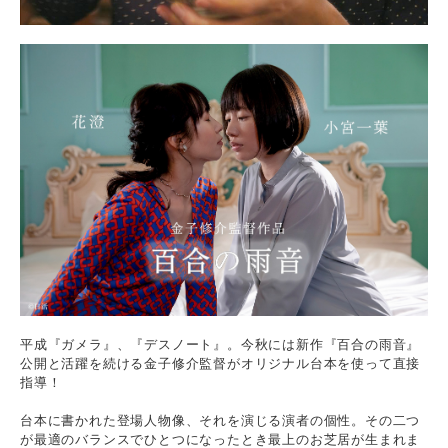
平成『ガメラ』、『デスノート』。今秋には新作『百合の雨音』
公開と活躍を続ける金子修介監督がオリジナル台本を使って直接
指導！
台本に書かれた登場人物像、それを演じる演者の個性。その二つ
が最適のバランスでひとつになったとき最上のお芝居が生まれま