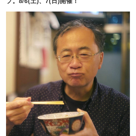
プ。8/6(土)、7(日)開催！