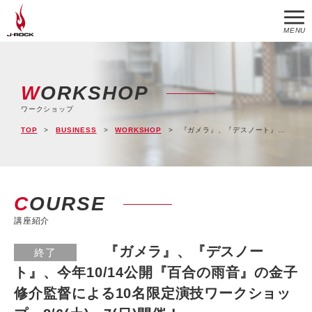
MENU
WORKSHOP
ワークショップ
TOP
BUSINESS
WORKSHOP
『ガメラ』、『デスノート』、今年10/14公開『百合の雨音』の金子修介監督による10名限定演技ワークショップ。8/6(土)、7(日)開催！
COURSE
講座紹介
『ガメラ』、『デスノー
終了
ト』、今年10/14公開『百合の雨音』の金子
修介監督による10名限定演技ワークショッ