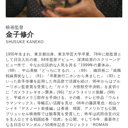
映画監督
金子修介
SHUSUKE KANEKO
1955年生まれ、東京都出身。東京学芸大学卒業、78年に助監督と
して日活入社の後、84年監督デビュー。深津絵里のスクリーンデ
ビュー作で、今なお伝説的な人気を誇る『1999年の夏休み』
（88）、中山美穂『どっちにするの。』（89）、織田裕二『就職
戦線異状なし』（91）『卒業旅行二ホンから来ました』（93）と
いった若手俳優を起用した作品群で活躍を続け、95年からはブル
ーリボン監督賞を受賞した『ガメラ・大怪獣空中決戦』を皮切り
に『ガメラ２レギオン襲来』(96)『ガメラ３イリス覚醒』(99)
と、平成ガメラ三部作を手掛ける。その後、テレビ作品『ウルト
ラマンマックス』等幅広い活躍を見せ、06年の藤原竜也・松山ケ
ンイチ『デスノート前後編』は香港、韓国、アメリカでも公開。
ブリュッセル映画祭では観客賞を受賞した。昨年は武田信玄の父
を主人公とする戦国絵巻『信虎』を公開。そして今年、最新作と
なる日活ロマンポルノ50周年記念プロジェクト「ROMAN