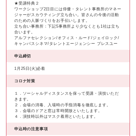
★受講特典２
ワークショップ2日目には俳優・タレント事務所のマネー
ジャーがスカウティング立ち合い。皆さんの今後の活動
のための人脈づくりをお手伝いします。
立ち合い事務所：下記5事務所より少なくとも1社は立ち
合います。
アルファセレクション/オフィス・ルード/ジェイロック/
キャンパスシネマ/タレントエージェンシー ブレスユー
申込締切
1月25日(火)必着
コロナ対策
１．ソーシャルディスタンスを保って受講・演技いただ
きます。
２．会場の消毒、入場時の手指消毒を徹底します。
３．会場のドアと窓は常時開放といたします。
４．演技時以外はマスク着用といたします。
申込時の注意事項