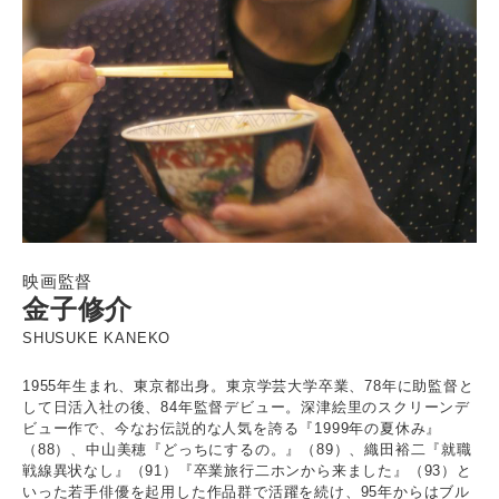
映画監督
金子修介
SHUSUKE KANEKO
1955年生まれ、東京都出身。東京学芸大学卒業、78年に助監督と
して日活入社の後、84年監督デビュー。深津絵里のスクリーンデ
ビュー作で、今なお伝説的な人気を誇る『1999年の夏休み』
（88）、中山美穂『どっちにするの。』（89）、織田裕二『就職
戦線異状なし』（91）『卒業旅行二ホンから来ました』（93）と
いった若手俳優を起用した作品群で活躍を続け、95年からはブル