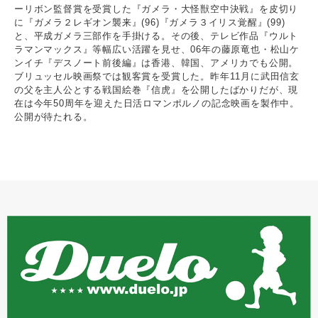
ーリボン監督賞を受賞した『ガメラ・大怪獣空中決戦』を皮切り
に『ガメラ２レギオン襲来』(96)『ガメラ３イリス覚醒』(99)
と、平成ガメラ三部作を手掛ける。その後、テレビ作品『ウルト
ラマンマックス』等幅広い活躍を見せ、06年の藤原竜也・松山ケ
ンイチ『デスノート前後編』は香港、韓国、アメリカでも公開。
ブリュッセル映画祭では観客賞を受賞した。昨年11月に武田信玄
の父を主人公とする戦国絵巻『信虎』を公開したばかりだが、現
在は今年50周年を迎えた日活ロマンポルノの記念映画を製作中。
公開が待たれる。