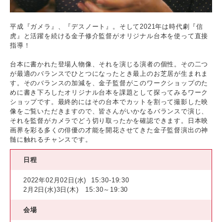
平成『ガメラ』、『デスノート』。そして2021年は時代劇『信
虎』と活躍を続ける金子修介監督がオリジナル台本を使って直接
指導！
台本に書かれた登場人物像、それを演じる演者の個性。その二つ
が最適のバランスでひとつになったとき最上のお芝居が生まれま
す。そのバランスの加減を、金子監督がこのワークショップのた
めに書き下ろしたオリジナル台本を課題として探ってみるワーク
ショップです。最終的にはその台本でカットを割って撮影した映
像をご覧いただきますので、皆さんがいかなるバランスで演じ、
それを監督がカメラでどう切り取ったかを確認できます。日本映
画界を彩る多くの俳優の才能を開花させてきた金子監督演出の神
髄に触れるチャンスです。
日程
2022年02月02日(水)
15:30-19:30
2月2日(水)3日(木) 15:30～19:30
会場