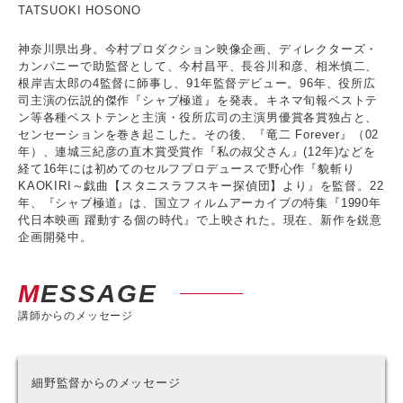
TATSUOKI HOSONO
神奈川県出身。今村プロダクション映像企画、ディレクターズ・
カンパニーで助監督として、今村昌平、長谷川和彦、相米慎二、
根岸吉太郎の4監督に師事し、91年監督デビュー。96年、役所広
司主演の伝説的傑作『シャブ極道』を発表。キネマ旬報ベストテ
ン等各種ベストテンと主演・役所広司の主演男優賞各賞独占と、
センセーションを巻き起こした。その後、『竜二 Forever』（02
年）、連城三紀彦の直木賞受賞作『私の叔父さん』(12年)などを
経て16年には初めてのセルフプロデュースで野心作『貌斬り
KAOKIRI～戯曲【スタニスラフスキー探偵団】より』を監督。22
年、『シャブ極道』は、国立フィルムアーカイブの特集『1990年
代日本映画 躍動する個の時代』で上映された。現在、新作を鋭意
企画開発中。
MESSAGE
講師からのメッセージ
細野監督からのメッセージ