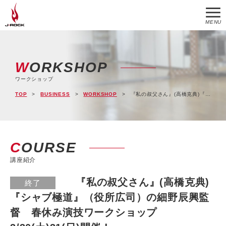
MENU
WORKSHOP
ワークショップ
TOP
BUSINESS
WORKSHOP
『私の叔父さん』(高橋克典)『シャブ極道』（役所広司）の細野辰興監督 春休み演技ワークショップ 3/30(土)31(日)開催！
COURSE
講座紹介
『私の叔父さん』(高橋克典)
終了
『シャブ極道』（役所広司）の細野辰興監
督 春休み演技ワークショップ