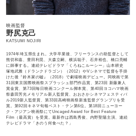
映画監督
野尻克己
KATSUMI NOJIRI
1974年埼玉県生まれ。大学卒業後、フリーランスの助監督として
熊切和嘉、豊田利晃、大森立嗣、横浜聡子、石井裕也、橋口亮輔
に師事する。連続テレビドラマ「くろねこルーシー」山本耕史
塚地武雅（ドランクドラゴン）（2012）やVシネマで監督を手掛
けた後『鈴木家の嘘』（2018）で劇場映画デビュー。同映画で第
31回東京国際映画祭スプラッシュ部門作品賞、第23回 新藤兼人
賞金賞、第73回毎日映画コンクール脚本賞、第40回ヨコハマ映画
祭森田芳光メモリアル新人監督賞、おおさかシネマフェスティバ
ル2019新人監督賞、第33回高崎映画祭新進監督グランプリを受
賞。第92回キネマ旬報ベスト・テン第6位。第18回ニューヨー
ク・アジアン映画祭にてUncaged Award for Best Feature
Film（最高賞）を受賞。最新作は西島秀俊、内野聖陽主演、連続
テレビドラマ「きのう何食べた？」