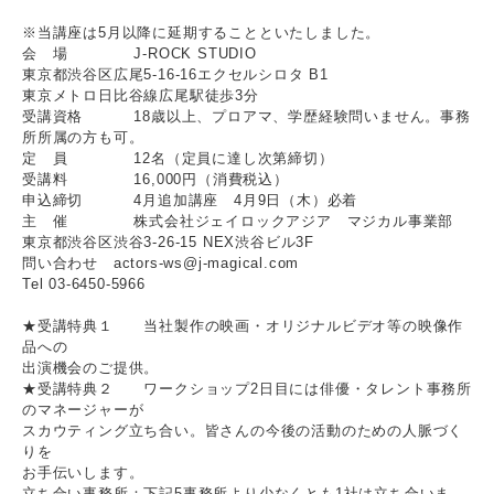
※当講座は5月以降に延期することといたしました。
会 場 J-ROCK STUDIO
東京都渋谷区広尾5-16-16エクセルシロタ B1
東京メトロ日比谷線広尾駅徒歩3分
受講資格 18歳以上、プロアマ、学歴経験問いません。事務
所所属の方も可。
定 員 12名（定員に達し次第締切）
受講料 16,000円（消費税込）
申込締切 4月追加講座 4月9日（木）必着
主 催 株式会社ジェイロックアジア マジカル事業部
東京都渋谷区渋谷3-26-15 NEX渋谷ビル3F
問い合わせ actors-ws@j-magical.com
Tel 03-6450-5966
★受講特典１ 当社製作の映画・オリジナルビデオ等の映像作
品への
出演機会のご提供。
★受講特典２ ワークショップ2日目には俳優・タレント事務所
のマネージャーが
スカウティング立ち合い。皆さんの今後の活動のための人脈づく
りを
お手伝いします。
立ち合い事務所：下記5事務所より少なくとも1社は立ち合いま