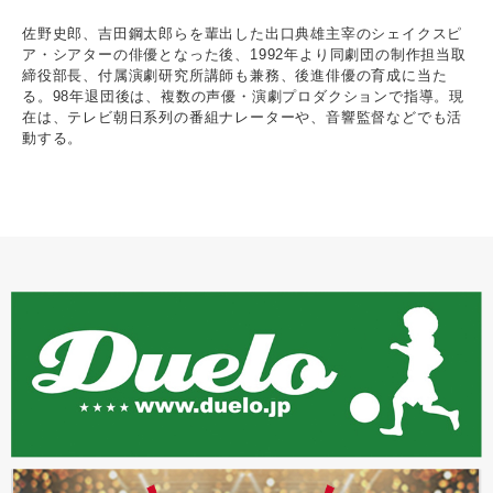
佐野史郎、吉田鋼太郎らを輩出した出口典雄主宰のシェイクスピ
ア・シアターの俳優となった後、1992年より同劇団の制作担当取
締役部長、付属演劇研究所講師も兼務、後進俳優の育成に当た
る。98年退団後は、複数の声優・演劇プロダクションで指導。現
在は、テレビ朝日系列の番組ナレーターや、音響監督などでも活
動する。