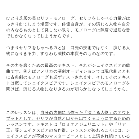
ひとり芝居の長ゼリフ＝モノローグ。セリフをしゃべる力量がは
っきり出てしまう場面です。俳優自身が、その演じる人物を自分
の内なるものとして発しない限り、モノローグは陳腐で退屈な音
でしかなくなってしまうからです。
つまりセリフをしゃべる力とは、口先の技術ではなく、演じる人
物になりきる力、すなわち演技の本質そのものなのです。
その力を磨くための最高のテキスト。それがシェイクスピアの戯
曲です。例えばアメリカの演劇オーディションでは現代劇ととも
に古典劇のモノローグも必ずテストされます。そしてそのテキス
トは概してシェイクスピアです。シェイクスピアのモノローグを
聞けば、演じる人物になりきる力が明らかになってしまうから。
このレッスンは、
自分の内側に形作った「演じる人物」のアウト
プットとして、セリフが自然と口から出てくるようにするための
レッスン
です。テキストは『ロミオとジュリエット』や『リア
王』等シェイクスピアの名作群。レッスンが終わるころには、シ
ェイクスピアが不滅のマスターピースとして上演され続けている