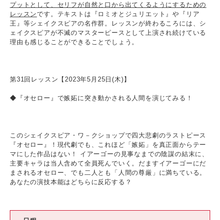
プットとして、セリフが自然と口から出てくるようにするための
レッスン
です。テキストは『ロミオとジュリエット』や『リア
王』等シェイクスピアの名作群。レッスンが終わるころには、シ
ェイクスピアが不滅のマスターピースとして上演され続けている
理由も感じることができることでしょう。
第31回レッスン【2023年5月25日(木)】
◆『オセロー』で嫉妬に突き動かされる人間を演じてみる！
このシェイクスピア・ワ－クショップで四大悲劇のラストピース
『オセロー』！現代劇でも、これほど「嫉妬」を真正面からテー
マにした作品はない！ イアーゴーの見事なまでの陰謀の結末に、
主要キャラは当人含めて全員死んでいく。だますイアーゴーにだ
まされるオセロー、でも二人とも「人間の尊厳」に満ちている。
あなたの演技本能はどちらに反応する？