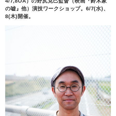
4/7,8OA）の野尻克己監督（映画『鈴木家
の嘘』他）演技ワークショップ。6/7(水)、
8(木)開催。