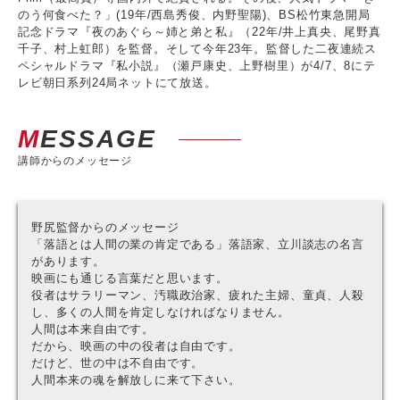
のう何食べた？」(19年/西島秀俊、内野聖陽)、BS松竹東急開局
記念ドラマ『夜のあぐら～姉と弟と私』（22年/井上真央、尾野真
千子、村上虹郎）を監督。そして今年23年。監督した二夜連続ス
ペシャルドラマ『私小説』（瀬戸康史、上野樹里）が4/7、8にテ
レビ朝日系列24局ネットにて放送。
MESSAGE
講師からのメッセージ
野尻監督からのメッセージ
「落語とは人間の業の肯定である」落語家、立川談志の名言
があります。
映画にも通じる言葉だと思います。
役者はサラリーマン、汚職政治家、疲れた主婦、童貞、人殺
し、多くの人間を肯定しなければなりません。
人間は本来自由です。
だから、映画の中の役者は自由です。
だけど、世の中は不自由です。
人間本来の魂を解放しに来て下さい。