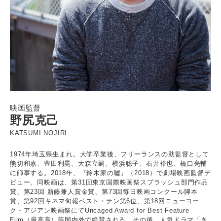
映画監督
野尻克己
KATSUMI NOJIRI
1974年埼玉県生まれ。大学卒業後、フリーランスの助監督として
熊切和嘉、豊田利晃、大森立嗣、横浜聡子、石井裕也、橋口亮輔
に師事する。2018年、『鈴木家の嘘』（2018）で劇場映画監督デ
ビュー。同映画は、第31回東京国際映画祭スプラッシュ部門作品
賞、第23回 新藤兼人賞金賞、第73回毎日映画コンクール脚本
賞、第92回キネマ旬報ベスト・テン第6位、第18回ニューヨー
ク・アジアン映画祭にてUncaged Award for Best Feature
Film（最高賞）等国内外で絶賛される。その後、人気ドラマ「き