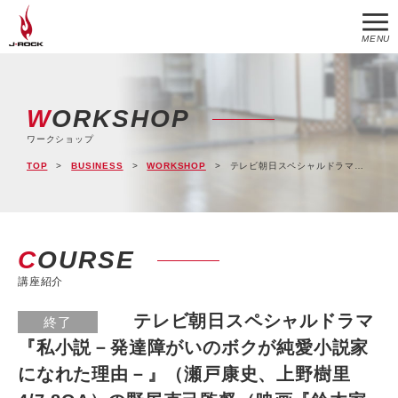
MENU
WORKSHOP
ワークショップ
TOP
BUSINESS
WORKSHOP
テレビ朝日スペシャルドラマ『私小説－発達障がいのボクが純愛小説家になれた理由－』（瀬戸康史、上野樹里4/7,8OA）の野尻克己監督（映画『鈴木家の嘘』他）演技ワークショップ。6/7(水)、8(木)開催。
COURSE
講座紹介
テレビ朝日スペシャルドラマ
終了
『私小説－発達障がいのボクが純愛小説家
になれた理由－』（瀬戸康史、上野樹里